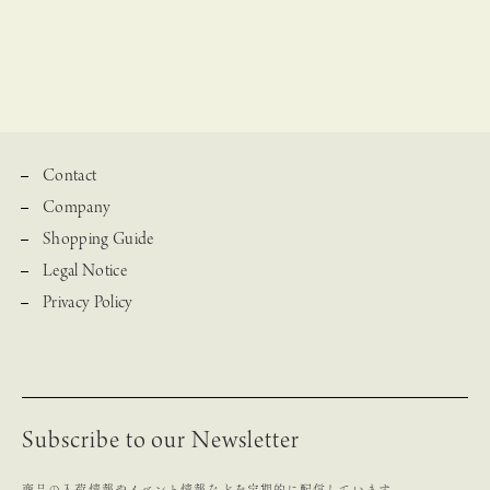
Contact
Company
Shopping Guide
Legal Notice
Privacy Policy
Subscribe to our Newsletter
商品の入荷情報やイベント情報などを定期的に配信しています。