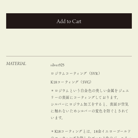
カートに入れる
MATERIAL
silver925
ロジウムコーティング（SVR）
K18コーティング（SVG）
＊ロジウムという白金色の美しい金属をジュエ
リーの表面にコーティングしております。
シルバーにロジウム加工をすると、表面が空気
に触れないためシルバーの変色を防ぐとされて
います。
＊K18コーティングとは、18金イエローゴールド