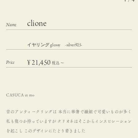
clione
イヤリング glossy -silver925-
¥
21,450
税込
〜
CASUCA et mo
昔のアンティークリングは
本当に華奢で繊細で可愛いものが多く
私も幾つか持っていますが
クリオネはそこからインスピレーション
を起こし
このデザインにたどり着きました