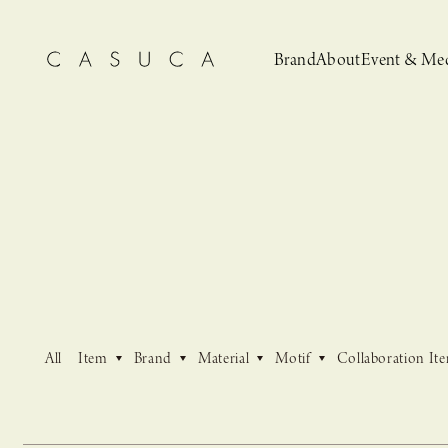
Brand
About
Event & Me
CASUCA
News
CASUCA 
Event, N
All
Item
Brand
Material
Motif
Collaboration It
安野ともこによる
猫とCASUCA 開催のお知らせ
CASUCA だけの
CASUCA -Summer
オリジナルアクセサリーブランド
ブライダルア