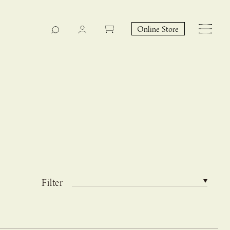
Online Store
Filter
CASUCA na Hicari
Event
 – hacca リン
CASUCAと満島ひかりの
EY Collection 誕生のお知らせ 山際恵美子さん × CAS
コラボレーションブランド
UCA