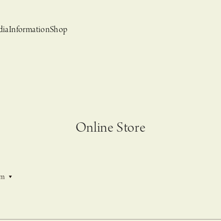
dia
Information
Shop
Online Store
bridal
ews
CASUCA et mo
Event, News
em
 Campaign-
CASUCAと持田香織の
CASUCA HISTORIA 2nd anniversary jewelry
クセサリーブランド
コラボレーションブランド
グ –