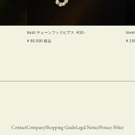
bazil チェーンフックピアス -K10-
tove
¥
93,500
税込
¥
15
Contact
Company
Shopping Guide
Legal Notice
Privacy Policy