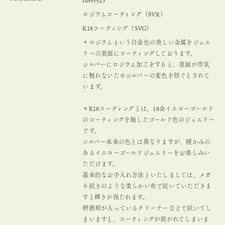
silver925
ロジウムコーティング（SVR）
K18コーティング（SVG）
＊ロジウムという白金色の美しい金属をジュエ
リーの表面にコーティングしております。
シルバーにロジウム加工をすると、表面が空気
に触れないためシルバーの変色を防ぐとされて
います。
＊K18コーティングとは、18金イエローゴールド
のコーティングを施したゴールド色のジュエリー
です。
シルバー本来の色とは異なりますが、暖かみの
あるイエローゴールドジュエリーをお楽しみい
ただけます。
基本的なお手入れ方法といたしましては、メガ
ネ拭きのような柔らかい布で拭いていただきま
すと輝きが保たれます。
研磨剤が入っているクリーナーなどで拭いてし
まいますと、コーティングが剥がれてしまいま