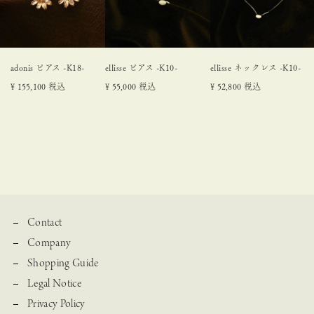
adonis ピアス -K18-
ellisse ピアス -K10-
ellisse ネックレス -K10-
¥
155,100
税込
¥
55,000
税込
¥
52,800
税込
Contact
Company
Shopping Guide
Legal Notice
Privacy Policy