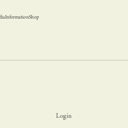
dia
Information
Shop
bridal
ews
CASUCA et mo
Event, News
Login
 Campaign-
CASUCAと持田香織の
CASUCA HISTORIA 2nd anniversary jewelry
クセサリーブランド
コラボレーションブランド
グ –