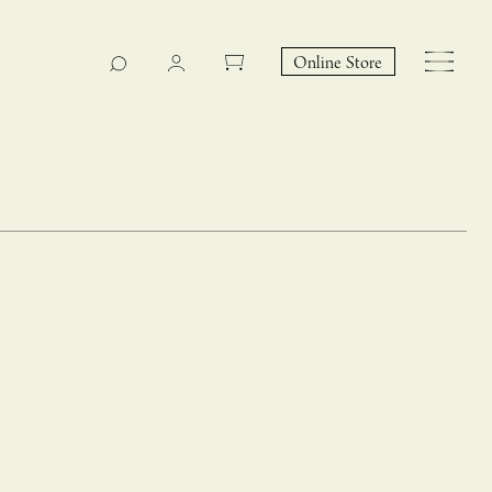
Online Store
CASUCA na Hicari
Event
 – hacca リン
CASUCAと満島ひかりの
EY Collection 誕生のお知らせ 山際恵美子さん × CAS
コラボレーションブランド
UCA