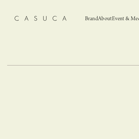
Brand
About
Event & Me
CASUCA
News
CASUCA 
Event, N
安野ともこによる
猫とCASUCA 開催のお知らせ
CASUCA だけの
CASUCA -Summer
オリジナルアクセサリーブランド
ブライダルア