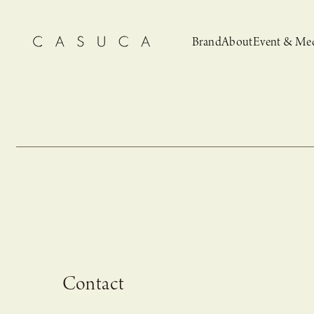
Brand
About
Event & Me
CASUCA
News
CASUCA 
Event, N
Contact
安野ともこによる
猫とCASUCA 開催のお知らせ
CASUCA だけの
CASUCA -Summer
オリジナルアクセサリーブランド
ブライダルア