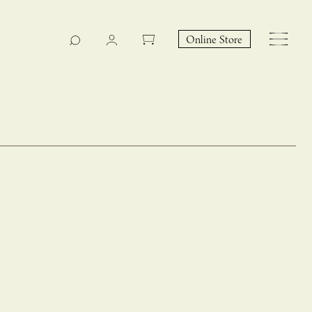
Online Store
CASUCA na Hicari
Event
 – hacca リン
CASUCAと満島ひかりの
EY Collection 誕生のお知らせ 山際恵美子さん × CAS
コラボレーションブランド
UCA