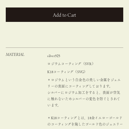
カートに入れる
MATERIAL
silver925
ロジウムコーティング（SVR）
K18コーティング（SVG）
＊ロジウムという白金色の美しい金属をジュエ
リーの表面にコーティングしております。
シルバーにロジウム加工をすると、表面が空気
に触れないためシルバーの変色を防ぐとされて
います。
＊K18コーティングとは、18金イエローゴールド
のコーティングを施したゴールド色のジュエリー