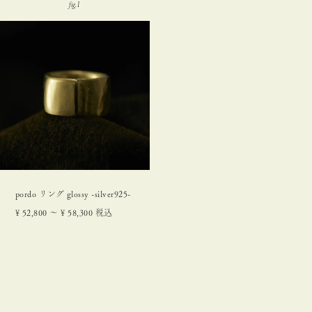
pordo リング glossy -silver925-
¥
52,800
〜
¥
58,300
税込