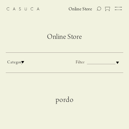
Online Store
Online Store
Category
Filter
pordo