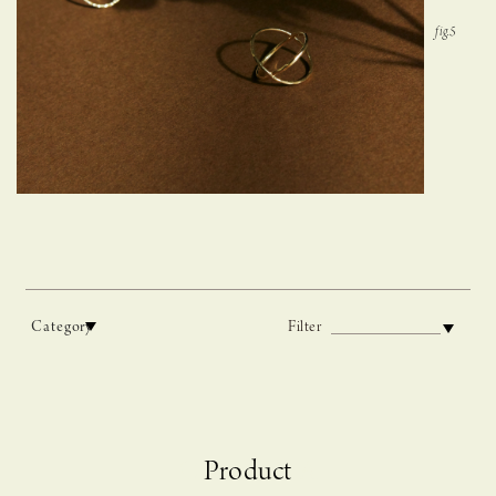
Category
Filter
C A S U C A