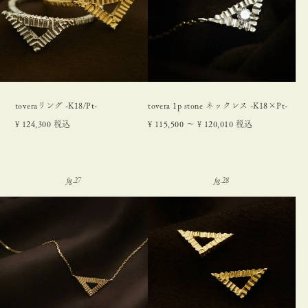
toveraリング -K18/Pt-
tovera 1p stone ネックレス -K18×Pt-
¥
124,300
税込
¥
115,500
〜
¥
120,010
税込