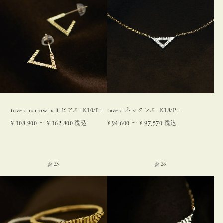
tovera narrow half ピアス -K10/Pt-
tovera ネックレス -K18/Pt-
¥
108,900
〜
¥
162,800
税込
¥
94,600
〜
¥
97,570
税込