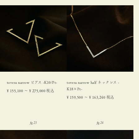
tovera narrow ピアス -K10/Pt-
tovera narrow half ネックレス -
K18×Pt-
¥
155,100
〜
¥
275,000
税込
¥
159,500
〜
¥
163,240
税込