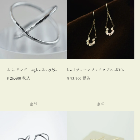
daria リング rough -silver925-
bazil チェーンフックピアス -K10-
¥
26,400
税込
¥
93,500
税込