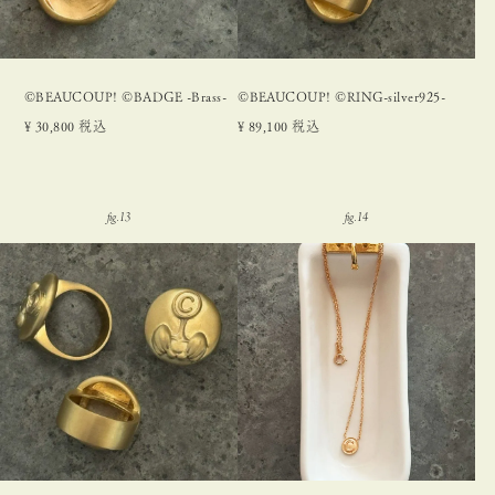
©BEAUCOUP! ©BADGE -Brass-
©BEAUCOUP! ©RING-silver925-
¥
30,800
税込
¥
89,100
税込