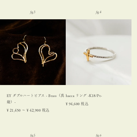
EY ダブルハートピアス - Brass（真
hacca リング -K18/Pt-
鍮）-
¥
94,600
税込
¥
21,450
〜
¥
42,900
税込