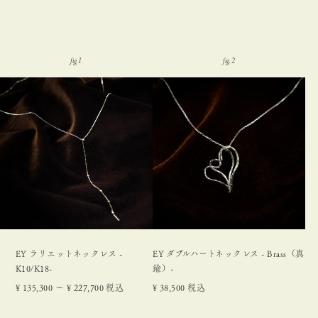
EY ラリエットネックレス -
EY ダブルハートネックレス - Brass（真
K10/K18-
鍮）-
¥
135,300
〜
¥
227,700
税込
¥
38,500
税込