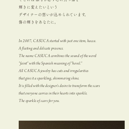
輝きに変えたいという
デザイナーの想いが込められています。
傷の輝きをあなたに。
In 2007, CASUCA started with just one item, hacca.
A fleeting and delicate presence.
The name CASUCA combines the sound of the word
"faint" with the Spanish meaning of "hovel."
All CASUCA jewelry has cuts and irregularities
that give it a sparkling, shimmering shine.
It is filled with the designer's desire to transform the scars
that everyone carries in their hearts into sparkle.
The sparkle of scars for you.