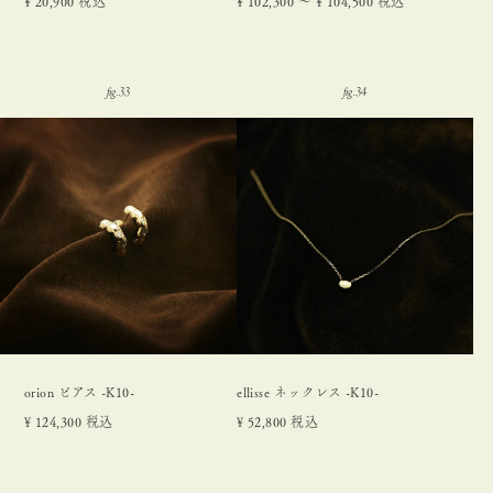
¥
20,900
税込
¥
102,300
〜
¥
104,500
税込
orion ピアス -K10-
ellisse ネックレス -K10-
¥
124,300
税込
¥
52,800
税込