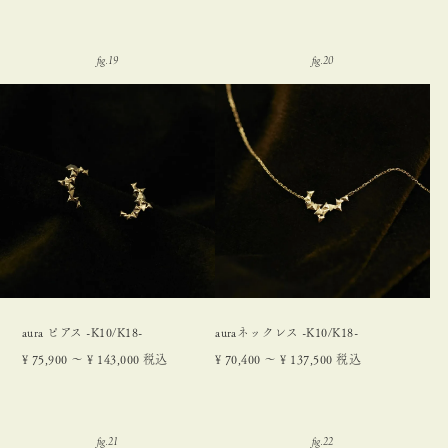
aura ピアス -K10/K18-
auraネックレス -K10/K18-
¥
75,900
〜
¥
143,000
税込
¥
70,400
〜
¥
137,500
税込