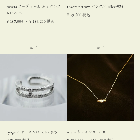
tovera スープリーム ネックレス -
tovera narrow バングル -silver925-
K18×Pt-
¥
79,200
税込
¥
187,000
〜
¥
189,200
税込
syaga イヤーカフM -silver925-
orion ネックレス -K10-