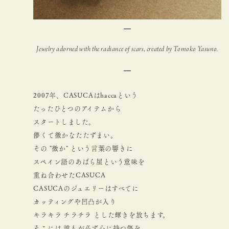
Jewelry adorned with the radiance of scars, created by Tomoko Yasuno.
2007年、CASUCAはhaccaという
たったひとつのアイテムから
スタートしました。
儚くて微かなたたずまい。
その "微か" という言葉の響きに
スペイン語のあばら屋という意味を
重ね合わせたCASUCA
CASUCAのジュエリーはすべてに
カッティングや凹凸が入り
キラキラ チラチラ とした輝きを放ちます。
そこには 誰もが必ず心に持つ傷を