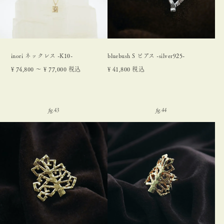
inori ネックレス -K10-
bluebush S ピアス -silver925-
¥
74,800
〜
¥
77,000
税込
¥
41,800
税込