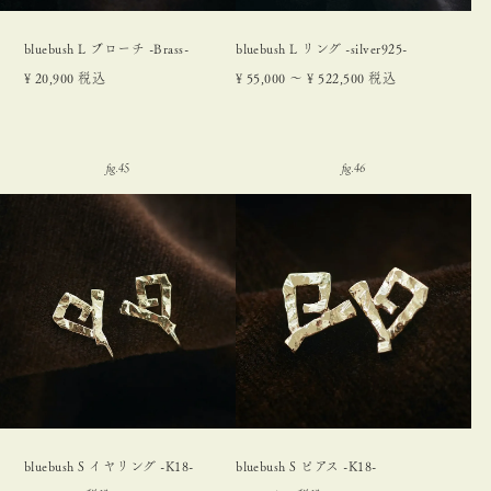
bluebush L ブローチ -Brass-
bluebush L リング -silver925-
¥
20,900
税込
¥
55,000
〜
¥
522,500
税込
bluebush S イヤリング -K18-
bluebush S ピアス -K18-