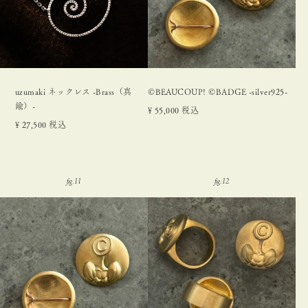
uzumaki ネックレス -Brass（真
©BEAUCOUP! ©BADGE -silver925-
鍮）-
¥
55,000
税込
¥
27,500
税込