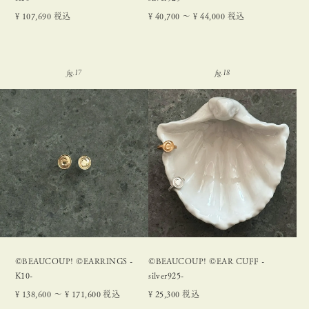
¥
107,690
税込
¥
40,700
〜
¥
44,000
税込
©BEAUCOUP! ©EARRINGS -
©BEAUCOUP! ©EAR CUFF -
K10-
silver925-
¥
138,600
〜
¥
171,600
税込
¥
25,300
税込