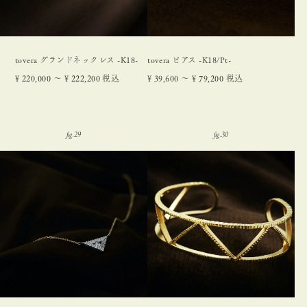
tovera グランドネックレス -K18-
tovera ピアス -K18/Pt-
¥
220,000
〜
¥
222,200
税込
¥
39,600
〜
¥
79,200
税込