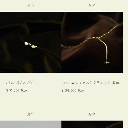
ellisse ピアス -K10-
lotus hacca ミクスドラリエット -K18-
¥
55,000
税込
¥
198,000
税込