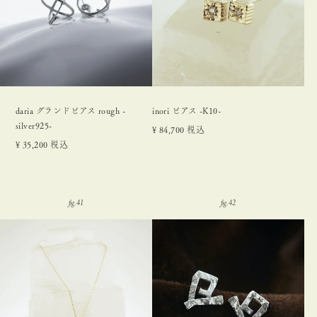
daria グランドピアス rough -
inori ピアス -K10-
silver925-
¥
84,700
税込
¥
35,200
税込