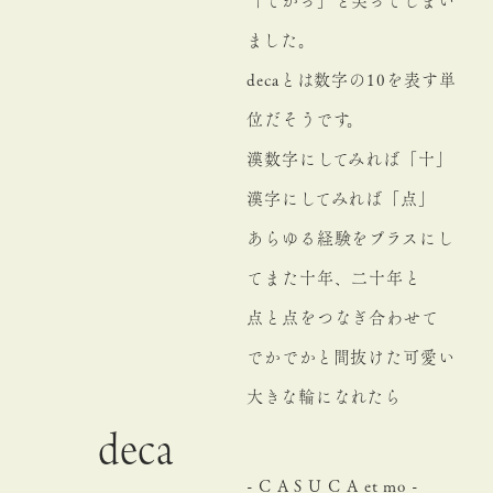
「でかっ」と笑ってしまい
ました。
decaとは数字の10を表す単
位だそうです。
漢数字にしてみれば「十」
漢字にしてみれば「点」
あらゆる経験をプラスにし
てまた十年、二十年と
点と点をつなぎ合わせて
でかでかと間抜けた可愛い
大きな輪になれたら
deca
- C A S U C A et mo -