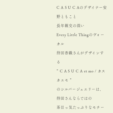
C A S U C Aのデザイナー安
野ともこと
長年親交の深い
Every Little Thingのヴォー
カル
持田香織さんがデザインす
る
“ C A S U C A et mo / カス
カエモ ”
のシルバージュエリーは、
持田さんならではの
茶目っ気たっぷりなモチー