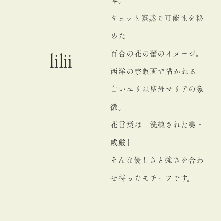
体。
キュッと寡黙で可能性を秘
めた
百合の花の蕾のイメージ。
lilii
西洋の宗教画で描かれる
白いユリは聖母マリアの象
徴。
花言葉は「洗練された美・
威厳」
そんな優しさと強さを合わ
せ持ったモチーフです。