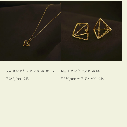
lilii ロングネックレス -K18/Pt-
lilii グランドピアス -K18-
¥
253,000
税込
¥
330,000
〜
¥
335,500
税込