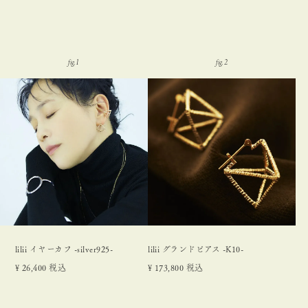
lilii イヤーカフ -silver925-
lilii グランドピアス -K10-
¥
26,400
税込
¥
173,800
税込