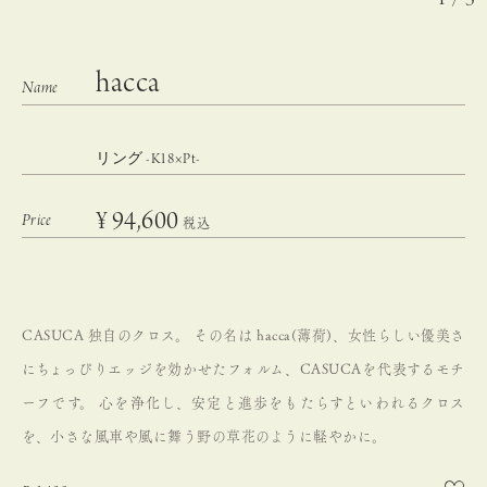
hacca
リング -K18×Pt-
¥
94,600
税込
CASUCA 独自のクロス。
その名は hacca(薄荷)、女性らしい優美さ
にちょっぴりエッジを効かせたフォルム、CASUCAを代表するモチ
ーフです。
心を浄化し、安定と進歩をもたらすといわれるクロス
を、小さな風車や風に舞う野の草花のように軽やかに。