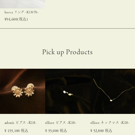
hacca リング -K18/Pt-
¥
94,600
(税込)
adonis ピアス -K18-
ellisse ピアス -K10-
ellisse ネックレス -K10-
¥
155,100
税込
¥
55,000
税込
¥
52,800
税込