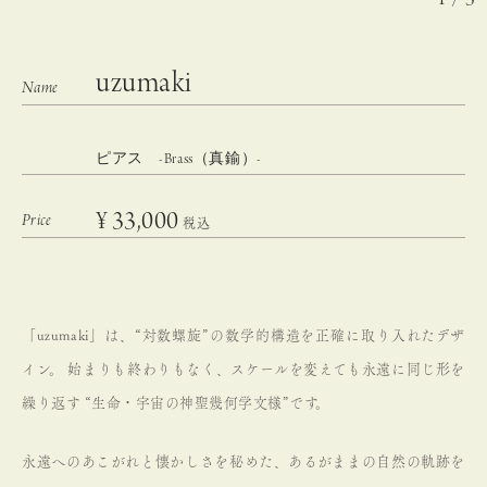
uzumaki
ピアス -Brass（真鍮）-
¥
33,000
税込
「uzumaki」は、“対数螺旋”の数学的構造を正確に取り入れたデザ
イン。
始まりも終わりもなく、スケールを変えても永遠に同じ形を
繰り返す
“生命・宇宙の神聖幾何学文様”です。
永遠へのあこがれと懐かしさを秘めた、あるがままの自然の軌跡を