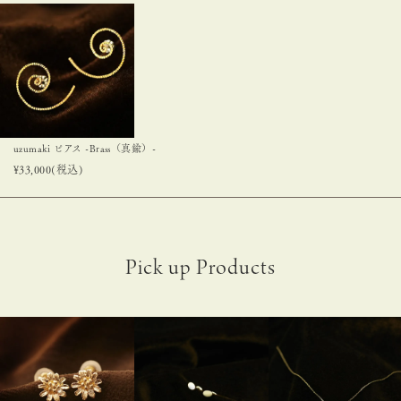
uzumaki ピアス -Brass（真鍮）-
¥
33,000
(税込)