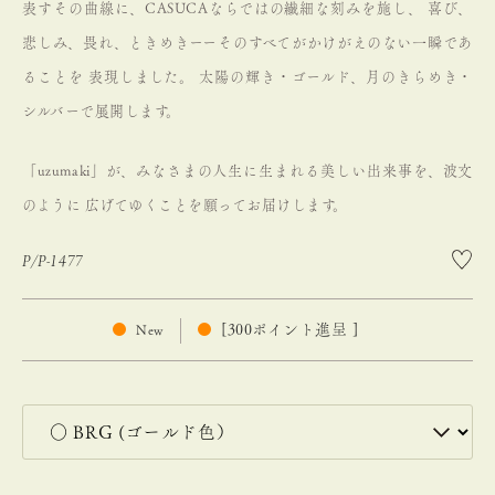
表すその曲線に、CASUCAならではの繊細な刻みを施し、
喜び、
悲しみ、畏れ、ときめきーーそのすべてがかけがえのない一瞬であ
ることを
表現しました。
太陽の輝き・ゴールド、月のきらめき・
シルバーで展開します。
「uzumaki」が、みなさまの人生に生まれる美しい出来事を、波文
のように
広げてゆくことを願ってお届けします。
P/P-1477
[
300
ポイント進呈 ]
New