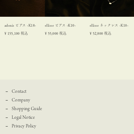
adonis ピアス -K18-
ellisse ピアス -K10-
ellisse ネックレス -K10-
¥
155,100
税込
¥
55,000
税込
¥
52,800
税込
Contact
Company
Shopping Guide
Legal Notice
Privacy Policy