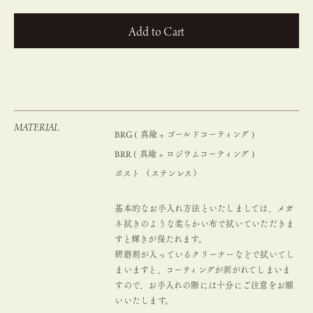
カートに入れる
MATERIAL
BRG ( 真鍮 + ゴールドコーティング )
BRR ( 真鍮 + ロジウムコーティング )
ポスト （ステンレス）
基本的なお手入れ方法といたしましては、メガ
ネ拭きのような柔らかい布で拭いていただきま
すと輝きが保たれます。
研磨剤が入っているクリーナーなどで拭いてし
まいますと、コーティングが剥がれてしまいま
すので、お手入れの際には十分にご注意をお願
いいたします。