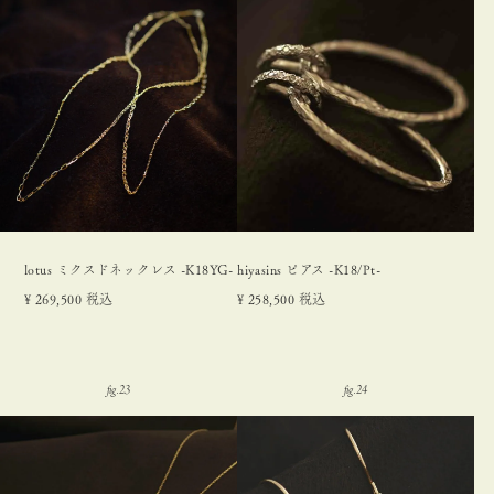
lotus ミクスドネックレス -K18YG-
hiyasins ピアス -K18/Pt-
¥
269,500
税込
¥
258,500
税込