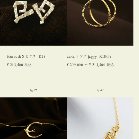
bluebush S ピアス -K18-
daria リング jaggy -K18/Pt-
¥
213,400
税込
¥
209,000
〜
¥
213,400
税込