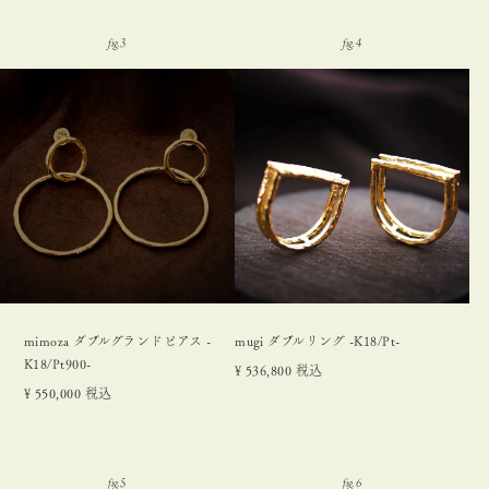
mimoza ダブルグランドピアス -
mugi ダブルリング -K18/Pt-
K18/Pt900-
¥
536,800
税込
¥
550,000
税込