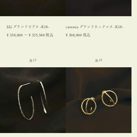
lilii グランドピアス -K18-
carumia グランドネックレス -K18-
¥
330,000
〜
¥
335,500
税込
¥
308,000
税込