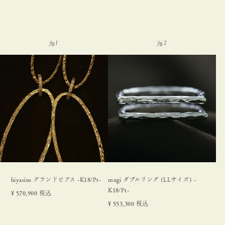
hiyasins グランドピアス -K18/Pt-
mugi ダブルリング (LLサイズ) -
K18/Pt-
¥
570,900
税込
¥
553,300
税込