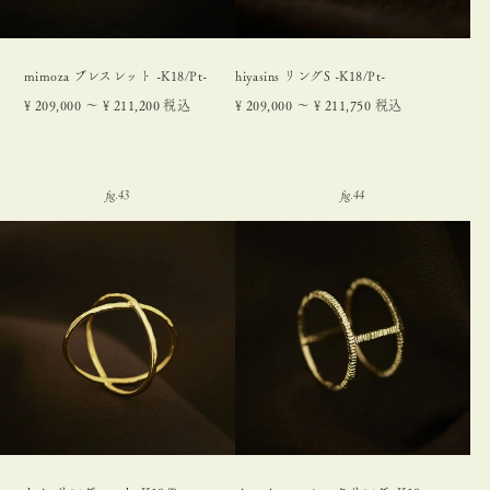
mimoza ブレスレット -K18/Pt-
hiyasins リングS -K18/Pt-
¥
209,000
〜
¥
211,200
税込
¥
209,000
〜
¥
211,750
税込