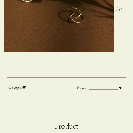
Category
Filter
C A S U C A