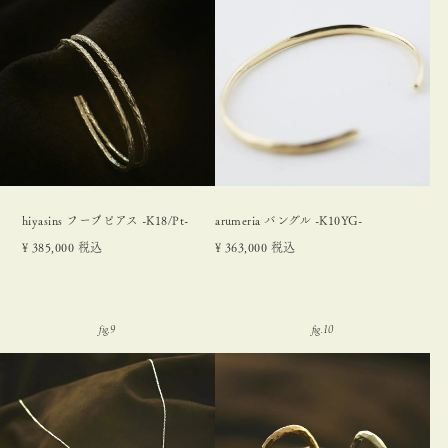
hiyasins フープピアス -K18/Pt-
arumeria バングル -K10YG-
¥
385,000
税込
¥
363,000
税込