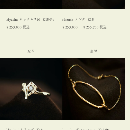
hiyasins ネックレスM -K18/Pt-
sinensis リング -K18-
¥
253,000
税込
¥
253,000
〜
¥
255,750
税込
bluebush S リング -K18-
hiyasins ブレスレット -K18/Pt-