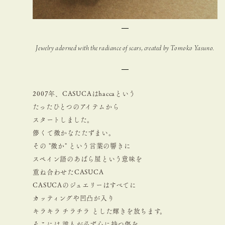
Jewelry adorned with the radiance of scars, created by Tomoko Yasuno.
2007年、CASUCAはhaccaという
たったひとつのアイテムから
スタートしました。
儚くて微かなたたずまい。
その "微か" という言葉の響きに
スペイン語のあばら屋という意味を
重ね合わせたCASUCA
CASUCAのジュエリーはすべてに
カッティングや凹凸が入り
キラキラ チラチラ とした輝きを放ちます。
そこには 誰もが必ず心に持つ傷を