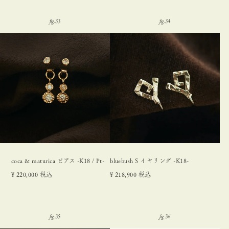
coca & maturica ピアス -K18 / Pt-
bluebush S イヤリング -K18-
¥
220,000
税込
¥
218,900
税込