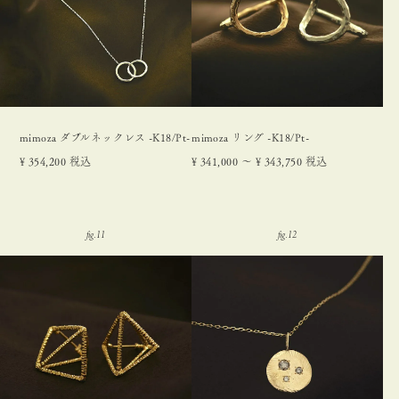
mimoza ダブルネックレス -K18/Pt-
mimoza リング -K18/Pt-
¥
354,200
税込
¥
341,000
〜
¥
343,750
税込