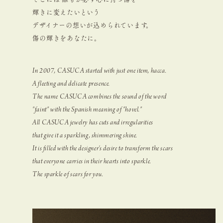
輝きに変えたいという
デザイナーの想いが込められています。
傷の輝きをあなたに。
In 2007, CASUCA started with just one item, hacca.
A fleeting and delicate presence.
The name CASUCA combines the sound of the word
"faint" with the Spanish meaning of "hovel."
All CASUCA jewelry has cuts and irregularities
that give it a sparkling, shimmering shine.
It is filled with the designer's desire to transform the scars
that everyone carries in their hearts into sparkle.
The sparkle of scars for you.