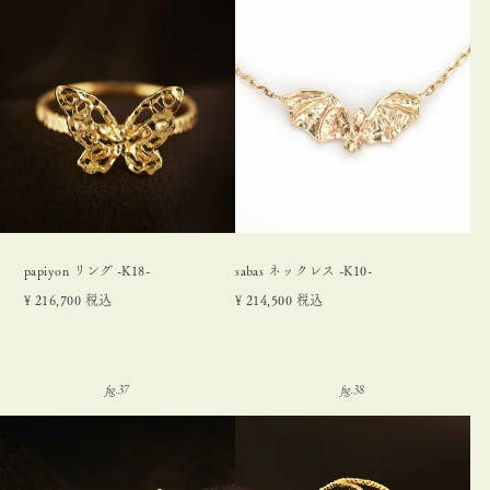
papiyon リング -K18-
sabas ネックレス -K10-
¥
216,700
税込
¥
214,500
税込