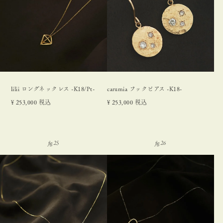
lilii ロングネックレス -K18/Pt-
carumia フックピアス -K18-
¥
253,000
税込
¥
253,000
税込