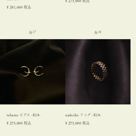
¥
275,000
税込
¥
281,600
税込
tubame ピアス -K18-
nadesiko リング -K18-
¥
275,000
税込
¥
275,000
税込