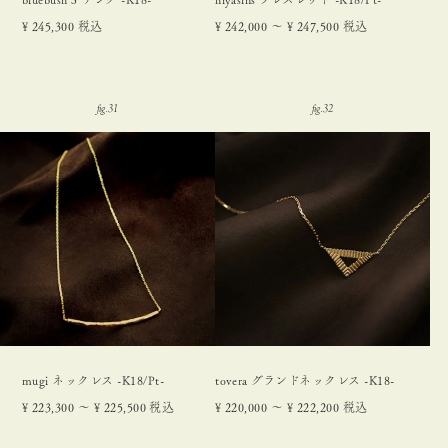
¥
245,300
税込
¥
242,000
〜
¥
247,500
税込
mugi ネックレス -K18/Pt-
tovera グランドネックレス -K18-
¥
223,300
〜
¥
225,500
税込
¥
220,000
〜
¥
222,200
税込