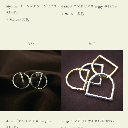
hiyasins ベーシックフープピアス -
daria グランドピアス jaggy -K18/Pt-
K18/Pt-
¥
281,600
税込
¥
282,700
税込
daria グランドピアス rough -
mugi リング (LLサイズ) -K18/Pt-
K18/Pt-