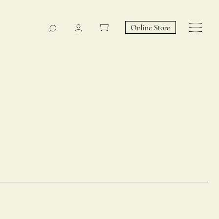
Online Store
CASUCA na Hicari
Event
 – hacca リン
CASUCAと満島ひかりの
EY Collection 誕生のお知らせ 山際恵美子さん × CAS
コラボレーションブランド
UCA