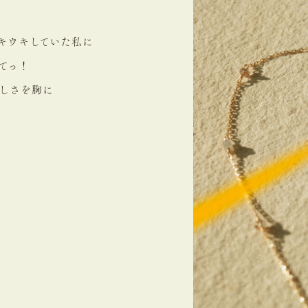
キウキしていた私に
てっ！
しさを胸に
う
う。