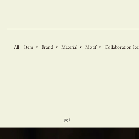
and to the entire CASUCA team.
All
Item
Brand
Material
Motif
Collaboration It