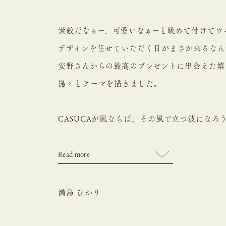
素敵だなぁー、可愛いなぁーと眺めて付けて
ウ
デザインを任せていただく日が
まさか来るなん
安野さんからの最高のプレゼントに
出会えた嬉
揚々とテーマを描きました。
CASUCAが風ならば、
その風で立つ波になろ
風に乗った音になろう、
風に委ねて踊ってみよ
なんか気持ちいい。柔らかくって清らか。
Read more
そんな気分で「波と音楽とダンス」から
イメージを膨らませ、なかなか愉快で美しい
満島 ひかり
ジュエリー達が誕生したのでは、
と感じます。