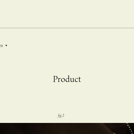
em
C A S U C A na Hicari