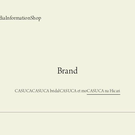
dia
Information
Shop
Brand
CASUCA
CASUCA bridal
CASUCA et mo
CASUCA na Hicari
bridal
ews
CASUCA et mo
Event, News
 Campaign-
CASUCAと持田香織の
CASUCA HISTORIA 2nd anniversary jewelry
クセサリーブランド
コラボレーションブランド
グ –