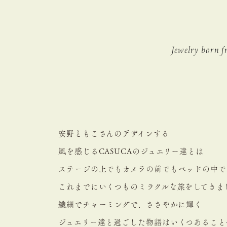
Jewelry born 
安野ともこさんのデザインする
風を感じるCASUCAのジュエリー達とは
ステージの上でもカメラの前でも
ベッドの中で
これまでにいくつものミラクルな
旅をしてきま
繊細でチャーミングで、ささやかに輝く
ジュエリー達と過ごした物語は
いくつあること