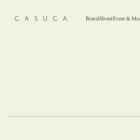
Brand
About
Event & Me
CASUCA
News
CASUCA 
Event, N
安野ともこによる
猫とCASUCA 開催のお知らせ
CASUCA だけの
CASUCA -Summer
オリジナルアクセサリーブランド
ブライダルア