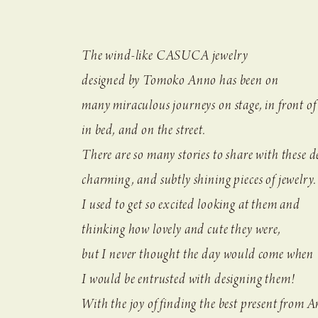
身につける方の無限の無数の気持ちに
微かに大胆に光をくれる、
不思議でプライベー
The wind-like CASUCA jewelry
"CASUCA na Hicari"であるといいです。
designed by Tomoko Anno has been on
many miraculous journeys on stage, in front of
安野さん、伊島薫さん
in bed, and on the street.
CASUCAチームの皆さん、
に愛と感謝を込めて
There are so many stories to share with these de
charming, and subtly shining pieces of jewelry.
I used to get so excited looking at them and
thinking how lovely and cute they were,
but I never thought the day would come when
I would be entrusted with designing them!
With the joy of finding the best present from 