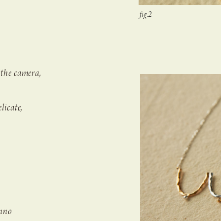
トな
 the camera,
。
licate,
Anno