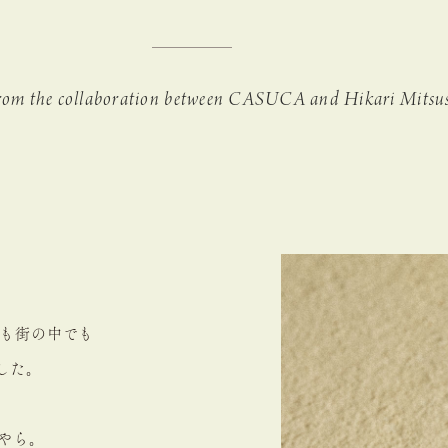
from the collaboration between CASUCA and Hikari Mitsu
も街の中でも
した。
やら。