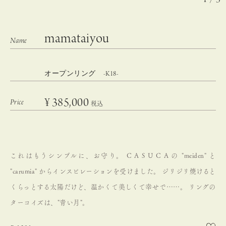
mamataiyou
オープンリング -K18-
¥
385,000
税込
これはもうシンプルに、お守り。
C A S U C A の "meiden" と
"carumia" からインスピレーションを受けました。
ジリジリ焼けると
くらっとする太陽だけど、温かくて美しくて幸せで……。
リングの
ターコイズは、"青い月"。