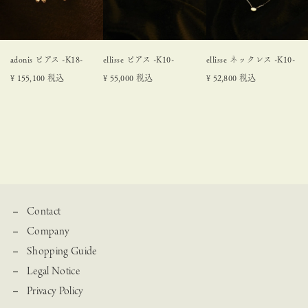
adonis ピアス -K18-
ellisse ピアス -K10-
ellisse ネックレス -K10-
¥
155,100
税込
¥
55,000
税込
¥
52,800
税込
Contact
Company
Shopping Guide
Legal Notice
Privacy Policy