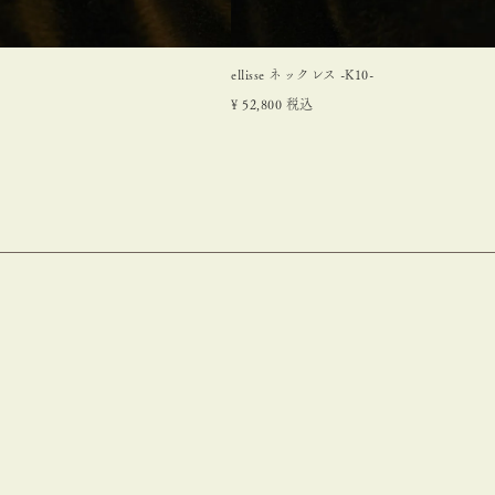
ellisse ネックレス -K10-
¥
52,800
税込