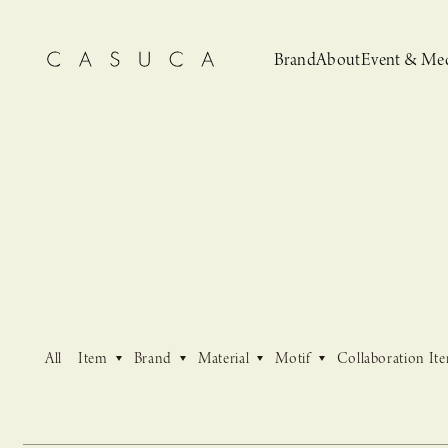
Brand
About
Event & Me
CASUCA
News
CASUCA 
Event, N
All
Item
Brand
Material
Motif
Collaboration It
安野ともこによる
猫とCASUCA 開催のお知らせ
CASUCA だけの
CASUCA -Summer
オリジナルアクセサリーブランド
ブライダルア