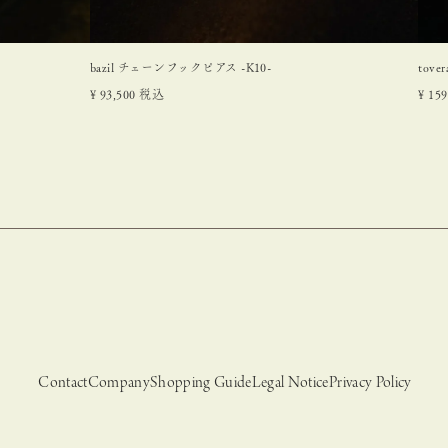
bazil チェーンフックピアス -K10-
tove
¥
93,500
税込
¥
159
Contact
Company
Shopping Guide
Legal Notice
Privacy Policy