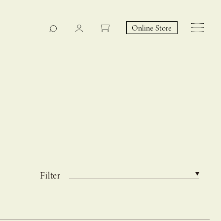
Online Store
Filter
CASUCA na Hicari
Event
 – hacca リン
CASUCAと満島ひかりの
EY Collection 誕生のお知らせ 山際恵美子さん × CAS
コラボレーションブランド
UCA