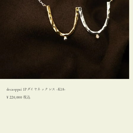
decaoppai 1Pダイヤネックレス -K18-
¥
220,000
税込