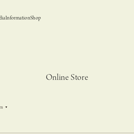
dia
Information
Shop
Online Store
bridal
ews
CASUCA et mo
Event, News
em
 Campaign-
CASUCAと持田香織の
CASUCA HISTORIA 2nd anniversary jewelry
クセサリーブランド
コラボレーションブランド
グ –