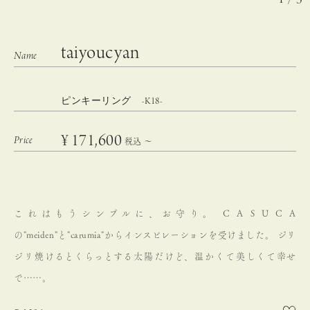
taiyoucyan
ピンキーリング -K18-
¥
171,600
税込
〜
これはもうシンプルに、お守り。
C A S U C A
の"meiden"と"carumia"からインスピレーションを受けました。
ジリ
ジリ焼けるとくらっとする太陽だけど、温かくて美しくて幸せ
で……。