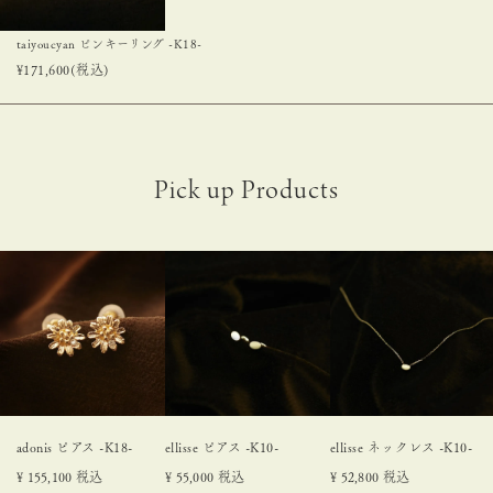
taiyoucyan ピンキーリング -K18-
¥
171,600
(税込)
adonis ピアス -K18-
ellisse ピアス -K10-
ellisse ネックレス -K10-
¥
155,100
税込
¥
55,000
税込
¥
52,800
税込