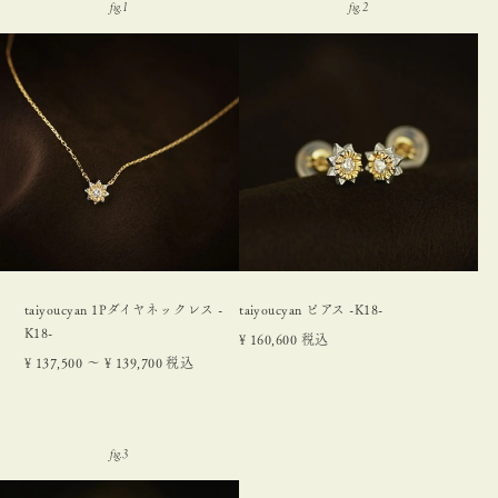
taiyoucyan 1Pダイヤネックレス -
taiyoucyan ピアス -K18-
K18-
¥
160,600
税込
¥
137,500
〜
¥
139,700
税込