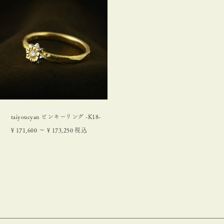
taiyoucyan ピンキーリング -K18-
¥
171,600
〜
¥
173,250
税込