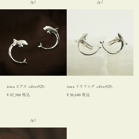
iruca ピアス -silver925-
iruca イヤリング -silver925-
¥
47,300
税込
¥
50,600
税込