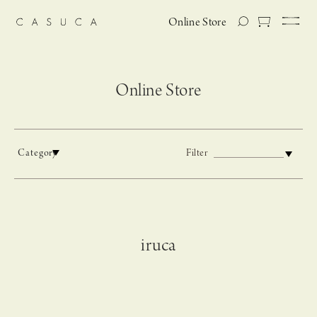
Online Store
Online Store
Category
Filter
iruca