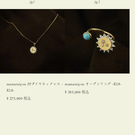
mamataiyou 3Pダイヤネックレス -
mamataiyou オープンリング -K18-
K18-
¥
385,000
税込
¥
275,000
税込