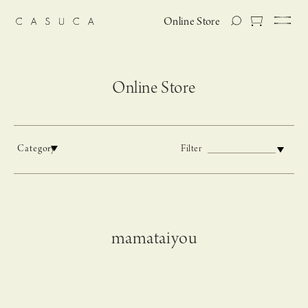
Online Store
Online Store
Category
Filter
mamataiyou