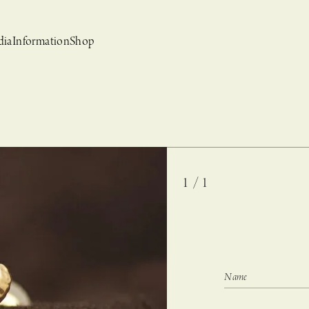
dia
Information
Shop
1 / 1
bridal
ews
CASUCA et mo
Event, News
 Campaign-
CASUCAと持田香織の
CASUCA HISTORIA 2nd anniversary jewelry
クセサリーブランド
コラボレーションブランド
グ –