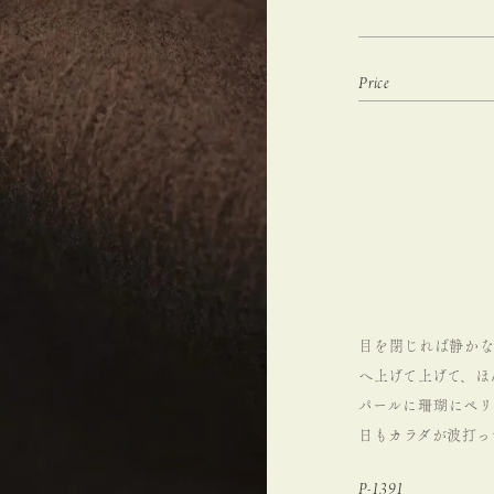
目を閉じれば静かな
へ上げて上げて、ほ
パールに珊瑚にペリ
日もカラダが波打っ
P-1391