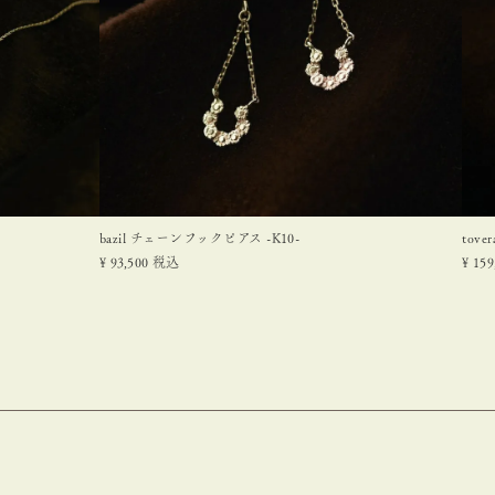
bazil チェーンフックピアス -K10-
tove
¥
93,500
税込
¥
159