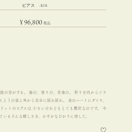
ピアス -K18-
¥
96,800
税込
波の音がする。
海の、祭りの、音楽の。
祈りを内からソラ
んとうの姿よ外から自分に戻れ戻れ。
金のハートにダイヤ、
ドットのピアスは
小さいけれどもとても贅沢なのです。
今
ているそんな嬉しさを、かすかなひかりに宿して。