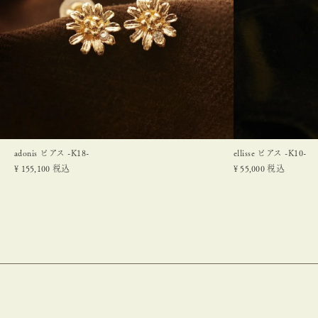
adonis ピアス -K18-
ellisse ピアス -K10-
¥
155,100
税込
¥
55,000
税込