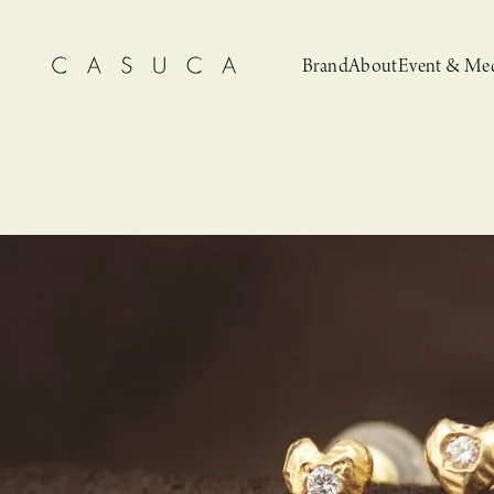
Brand
About
Event & Me
CASUCA
News
CASUCA 
Event, N
安野ともこによる
猫とCASUCA 開催のお知らせ
CASUCA だけの
CASUCA -Summer
オリジナルアクセサリーブランド
ブライダルア