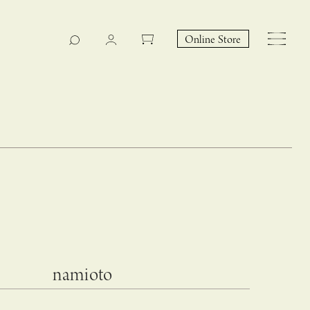
Online Store
CASUCA na Hicari
Event
namioto
 – hacca リン
CASUCAと満島ひかりの
EY Collection 誕生のお知らせ 山際恵美子さん × CAS
コラボレーションブランド
UCA