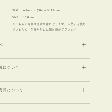
TOP ： 6.0mm × 7.0mm × 1.0mm
SIZE ： 15.0mm
＊こちらの商品は受注生産になります。 天然石を使用し
ているため、色味や形には個体差がございます
NG
数について
商品について