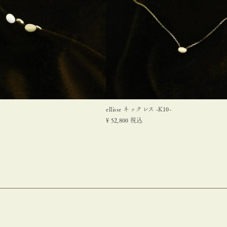
ellisse ネックレス -K10-
¥
52,800
税込