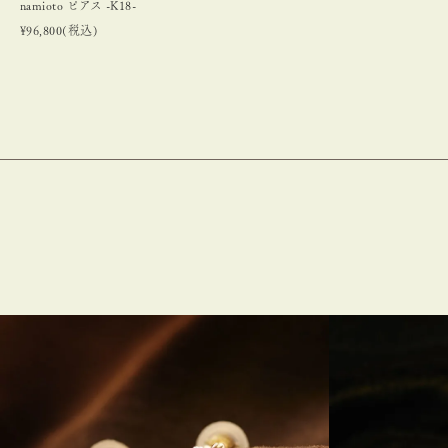
namioto ピアス -K18-
¥
96,800
(税込)