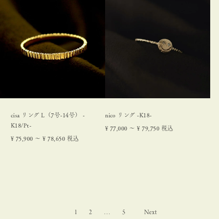
cisa リング L（7号-14号） -
nico リング -K18-
K18/Pt-
¥
77,000
〜
¥
79,750
税込
¥
75,900
〜
¥
78,650
税込
1
2
…
5