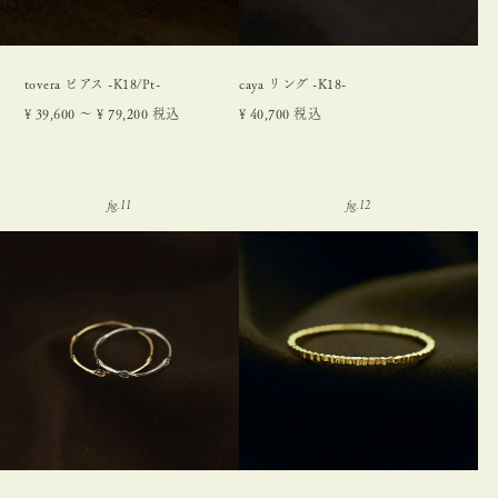
tovera ピアス -K18/Pt-
caya リング -K18-
¥
39,600
〜
¥
79,200
税込
¥
40,700
税込