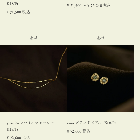
K18/Pt-
¥
71,500
〜
¥
75,240
税込
¥
71,500
税込
yunaito スマイルチョーカー -
coca グランドピアス -K18/Pt-
K18/Pt-
¥
72,600
税込
¥
72,600
税込