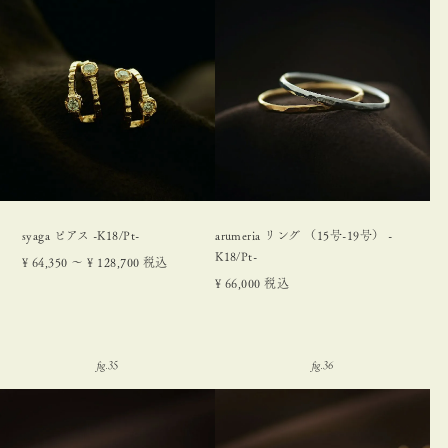
syaga ピアス -K18/Pt-
arumeria リング （15号-19号） -
K18/Pt-
¥
64,350
〜
¥
128,700
税込
¥
66,000
税込