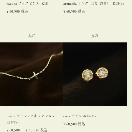
nazuna フックピアス -K18-
arumeria リング（1号-13号） -K18/Pt-
¥
60,500
税込
¥
60,500
税込
hacca ベーシックネックレス -
coca ピアス -K18/Pt-
K18/Pt-
¥
60,500
税込
¥
60,500
〜
¥
65,010
税込