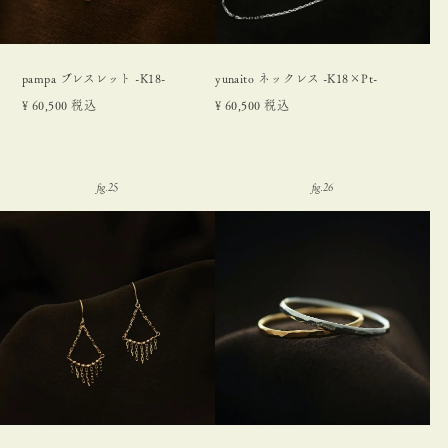
pampa ブレスレット -K18-
yunaito ネックレス -K18×Pt-
¥
60,500
税込
¥
60,500
税込