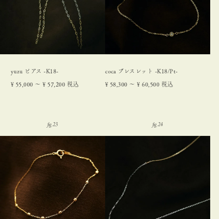
yuzu ピアス -K18-
coca ブレスレット -K18/Pt-
¥
55,000
〜
¥
57,200
税込
¥
58,300
〜
¥
60,500
税込