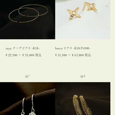
caya フープピアス -K18-
hacca ピアス -K18/Pt900-
¥
27,500
〜
¥
55,000
税込
¥
31,900
〜
¥
63,800
税込