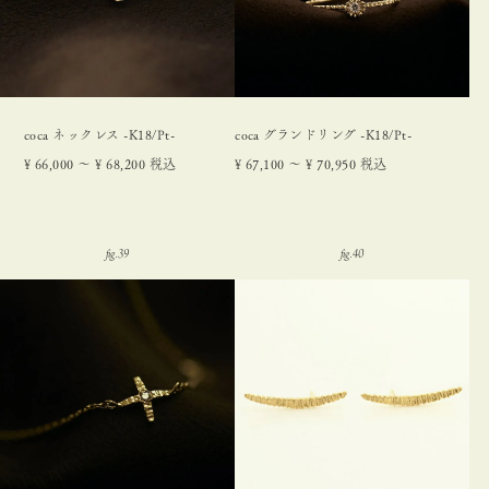
coca ネックレス -K18/Pt-
coca グランドリング -K18/Pt-
¥
66,000
〜
¥
68,200
税込
¥
67,100
〜
¥
70,950
税込