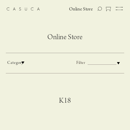
Online Store
Online Store
Category
Filter
K18