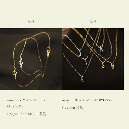
monaruda ブレスレット -
inisyaru ネックレス -K18YG/Pt-
K18YG/Pt-
¥
74,800
税込
¥
72,600
〜
¥
80,300
税込