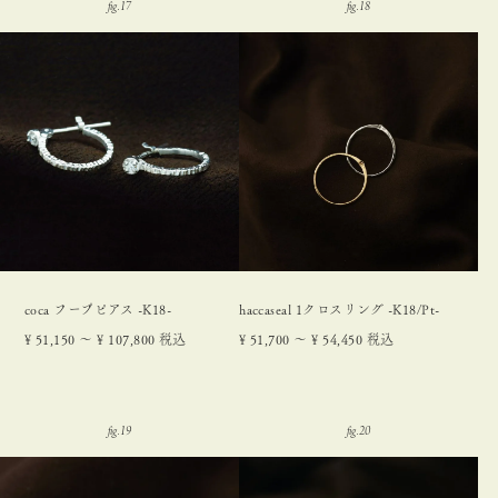
coca フープピアス -K18-
haccaseal 1クロスリング -K18/Pt-
¥
51,150
〜
¥
107,800
税込
¥
51,700
〜
¥
54,450
税込