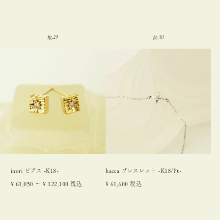
inori ピアス -K18-
hacca ブレスレット -K18/Pt-
¥
61,050
〜
¥
122,100
税込
¥
61,600
税込