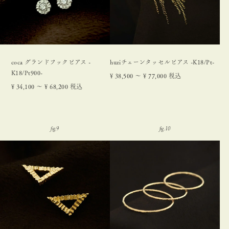
coca グランドフックピアス -
huziチェーンタッセルピアス -K18/Pt-
K18/Pt900-
¥
38,500
〜
¥
77,000
税込
¥
34,100
〜
¥
68,200
税込