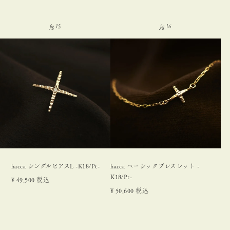
hacca シングルピアスL -K18/Pt-
hacca ベーシックブレスレット -
K18/Pt-
¥
49,500
税込
¥
50,600
税込