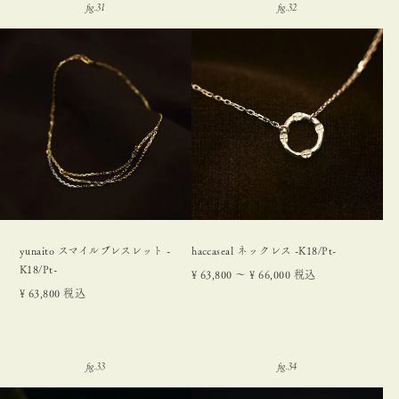
yunaito スマイルブレスレット -
haccaseal ネックレス -K18/Pt-
K18/Pt-
¥
63,800
〜
¥
66,000
税込
¥
63,800
税込