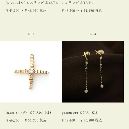
haccaseal 5クロスリング -K18/Pt-
cisa リング -K18/Pt-
¥
45,100
〜
¥
48,950
税込
¥
46,200
〜
¥
51,150
税込
hacca シングルピアスＭ -K18-
yakoucyuu ピアス -K18-
¥
46,200
〜
¥
51,700
税込
¥
48,400
〜
¥
96,800
税込