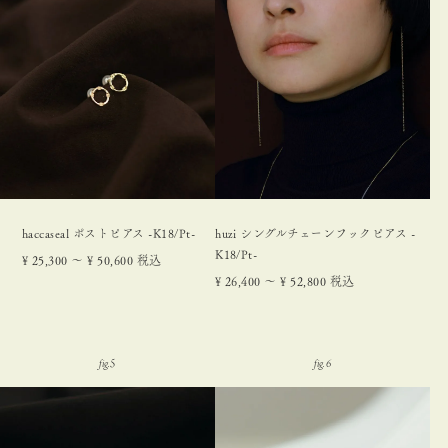
haccaseal ポストピアス -K18/Pt-
huzi シングルチェーンフックピアス -
K18/Pt-
¥
25,300
〜
¥
50,600
税込
¥
26,400
〜
¥
52,800
税込