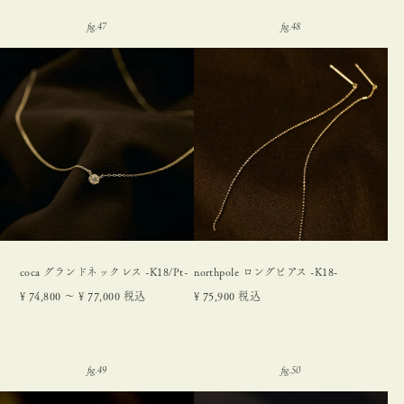
coca グランドネックレス -K18/Pt-
northpole ロングピアス -K18-
¥
74,800
〜
¥
77,000
税込
¥
75,900
税込