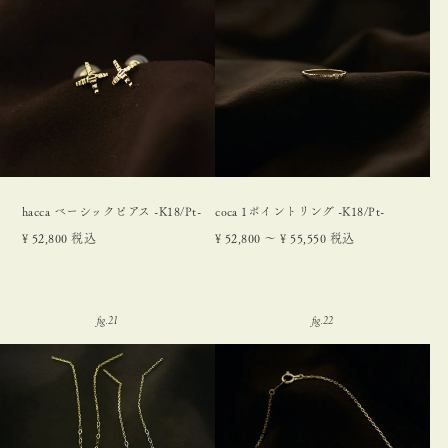
hacca ベーシックピアス -K18/Pt-
coca 1ポイントリング -K18/Pt-
¥
52,800
税込
¥
52,800
〜
¥
55,550
税込