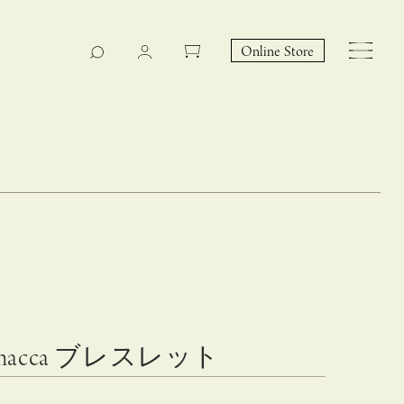
Online Store
CASUCA na Hicari
Event
hacca ブレスレット
 – hacca リン
CASUCAと満島ひかりの
EY Collection 誕生のお知らせ 山際恵美子さん × CAS
コラボレーションブランド
UCA