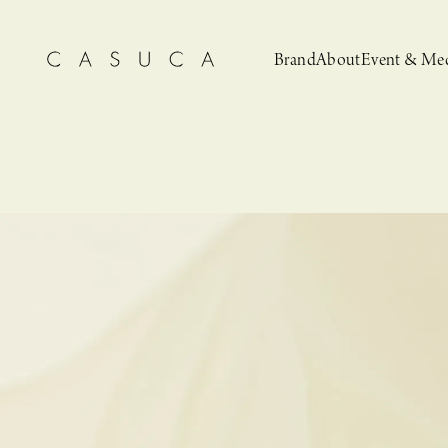
Brand
About
Event & Me
CASUCA
News
CASUCA 
Event, N
安野ともこによる
猫とCASUCA 開催のお知らせ
CASUCA だけの
CASUCA -Summer
オリジナルアクセサリーブランド
ブライダルア