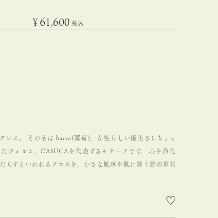
¥
61,600
税込
自のクロス。
その名は hacca(薄荷)、女性らしい優美さにちょっ
たフォルム、CASUCAを代表するモチーフです。
心を浄化
たらすといわれるクロスを、小さな風車や風に舞う野の草花