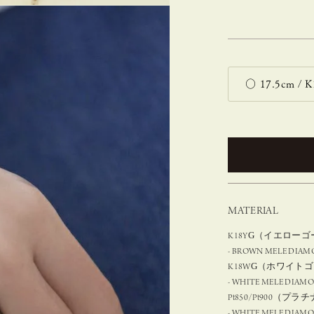
MATERIAL
K18YG（イエロー
- BROWN MELE DIAMON
K18WG（ホワイト
- WHITE MELE DIAMON
Pt850/Pt900（プラ
- WHITE MELE DIAMON