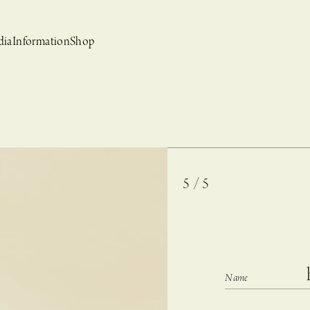
dia
Information
Shop
5 / 5
bridal
ews
CASUCA et mo
Event, News
 Campaign-
CASUCAと持田香織の
CASUCA HISTORIA 2nd anniversary jewelry
クセサリーブランド
コラボレーションブランド
グ –