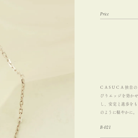
C A S U C A 独
ぴりエッジを効かせ
し、安定と進歩をも
のように軽やかに。
B-021