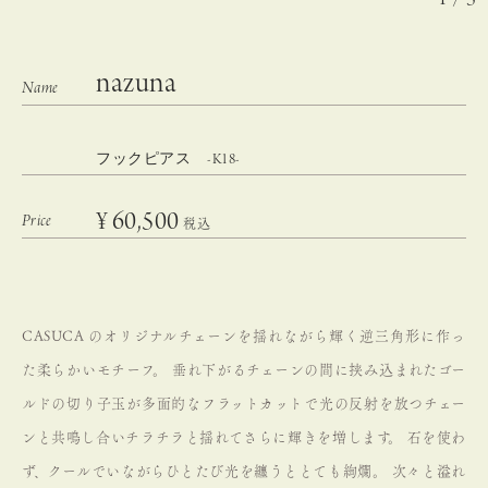
nazuna
フックピアス -K18-
¥
60,500
税込
CASUCA のオリジナルチェーンを揺れながら輝く逆三角形に作っ
た柔らかいモチーフ。
垂れ下がるチェーンの間に挟み込まれたゴー
ルドの切り子玉が多面的なフラットカットで光の反射を放つチェー
ンと共鳴し合いチラチラと揺れてさらに輝きを増します。 石を使わ
ず、クールでいながらひとたび光を纏うととても絢爛。
次々と溢れ