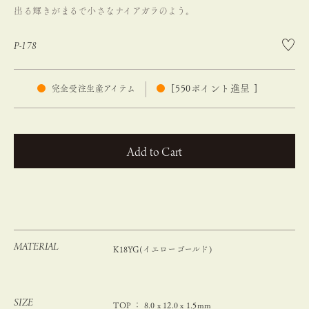
出る輝きがまるで小さなナイアガラのよう。
P-178
[
550
ポイント進呈 ]
完全受注生産アイテム
カートに入れる
MATERIAL
K18YG(イエローゴールド)
SIZE
TOP ： 8.0 x 12.0 x 1.5mm