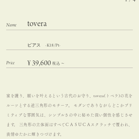
tovera
ピアス -K18/Pt-
¥
39,600
税込
〜
家を護り、願いを叶えるという古代のお守り、tovera(トベラ)の花を
ルーツとする逆三角形のモチーフ。
モダンでありながらどこかプリ
ミティブな雰囲気は、シンプルさの中に秘めた深い個性を感じさせ
ます。
三角形の立体面はすべてＣＡＳＵＣＡスクラッチで覆われ、
表情ゆたかに輝きつづけます。