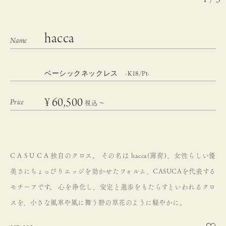
hacca
ベーシックネックレス -K18/Pt-
¥
60,500
税込
〜
C A S U C A 独自のクロス。
その名は hacca(薄荷)、女性らしい優
美さにちょっぴりエッジを効かせたフォルム、CASUCAを代表する
モチーフです。
心を浄化し、安定と進歩をもたらすといわれるクロ
スを、小さな風車や風に舞う野の草花のように軽やかに。