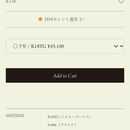
R-138
[
410
ポイント進呈 ]
〜
カートに入れる
MATERIAL
K18YG (イエローゴールド)
Pt900（プラチナ）