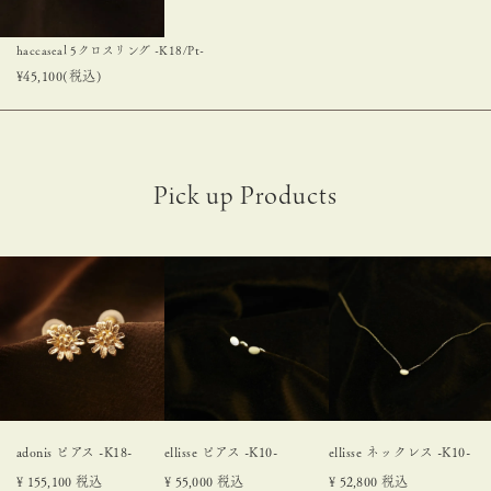
haccaseal 5クロスリング -K18/Pt-
¥
45,100
(税込)
adonis ピアス -K18-
ellisse ピアス -K10-
ellisse ネックレス -K10-
¥
155,100
税込
¥
55,000
税込
¥
52,800
税込