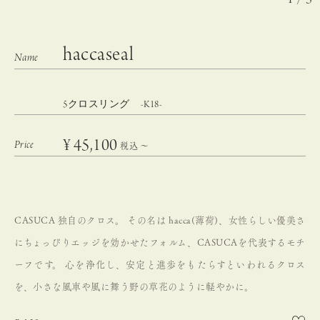
haccaseal
5クロスリング -K18-
¥
45,100
税込
〜
CASUCA 独自のクロス。
その名は hacca(薄荷)、女性らしい優美さ
にちょっぴりエッジを効かせたフォルム、CASUCAを代表するモチ
ーフです。
心を浄化し、安定と進歩をもたらすといわれるクロス
を、小さな風車や風に舞う野の草花のように軽やかに。