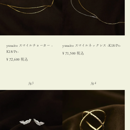
yunaito スマイルチョーカー -
yunaito スマイルネックレス -K18/Pt-
K18/Pt-
¥
71,500
税込
¥
72,600
税込