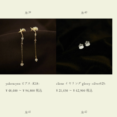
yakoucyuu ピアス -K18-
clione イヤリング glossy -silver925-
¥
48,400
〜
¥
96,800
税込
¥
21,450
〜
¥
42,900
税込