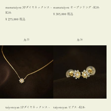
mamataiyou 3Pダイヤネックレス -
mamataiyou オープンリング -K18-
K18-
¥
385,000
税込
¥
275,000
税込
taiyoucyan 1Pダイヤネックレス -
taiyoucyan ピアス -K18-