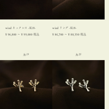
wind ネックレス -K18-
wind リング -K18-
¥
96,800
〜
¥
99,000
税込
¥
84,700
〜
¥
88,550
税込