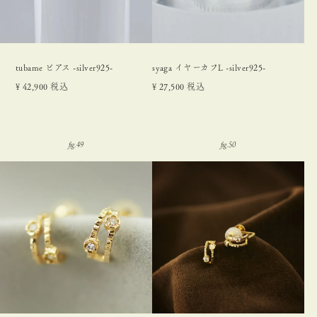
tubame ピアス -silver925-
syaga イヤーカフL -silver925-
¥
42,900
税込
¥
27,500
税込