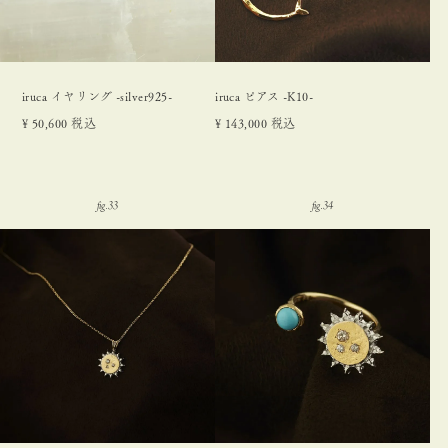
iruca イヤリング -silver925-
iruca ピアス -K10-
¥
50,600
税込
¥
143,000
税込