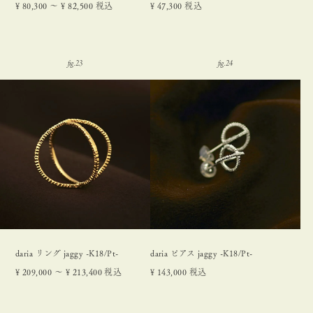
¥
80,300
〜
¥
82,500
税込
¥
47,300
税込
daria リング jaggy -K18/Pt-
daria ピアス jaggy -K18/Pt-
¥
209,000
〜
¥
213,400
税込
¥
143,000
税込