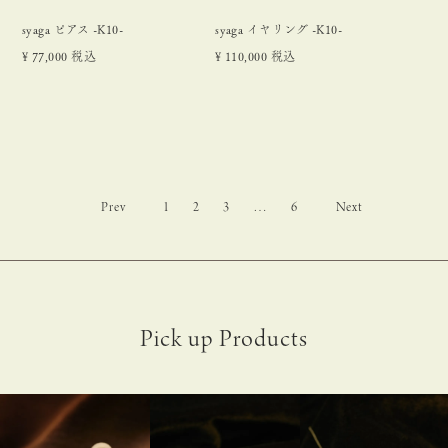
syaga ピアス -K10-
syaga イヤリング -K10-
¥
77,000
税込
¥
110,000
税込
1
2
3
…
6