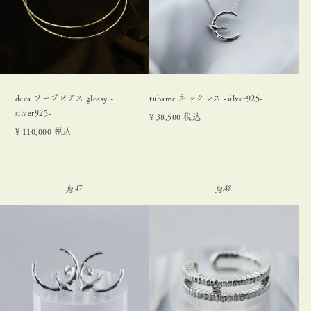
deca フープピアス glossy -
tubame ネックレス -silver925-
silver925-
¥
38,500
税込
¥
110,000
税込