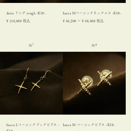
daria リング rough -K10-
hacca Mベーシックネックレス -K10-
¥
110,000
税込
¥
46,200
〜
¥
48,400
税込
hacca Lベーシックフックピアス -
hacca M ベーシックピアス -K10-
K10-