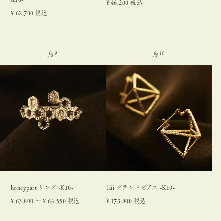
¥
46,200
税込
¥
62,700
税込
honeypart リング -K10-
lilii グランドピアス -K10-
¥
63,800
〜
¥
66,550
税込
¥
173,800
税込