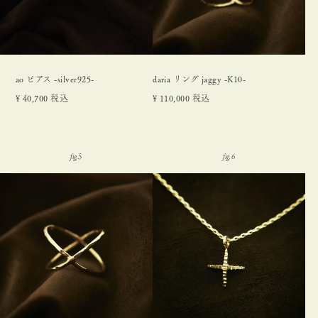
ao ピアス -silver925-
daria リング jaggy -K10-
¥
40,700
税込
¥
110,000
税込