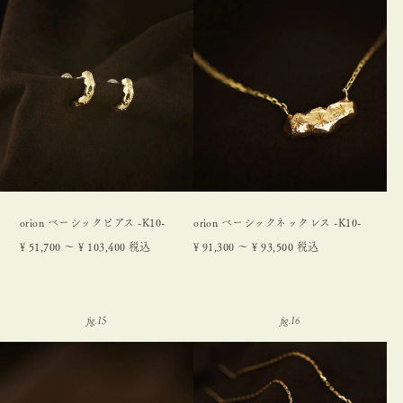
orion ベーシックピアス -K10-
orion ベーシックネックレス -K10-
¥
51,700
〜
¥
103,400
税込
¥
91,300
〜
¥
93,500
税込