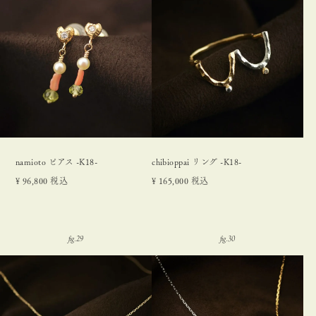
namioto ピアス -K18-
chibioppai リング -K18-
¥
96,800
税込
¥
165,000
税込