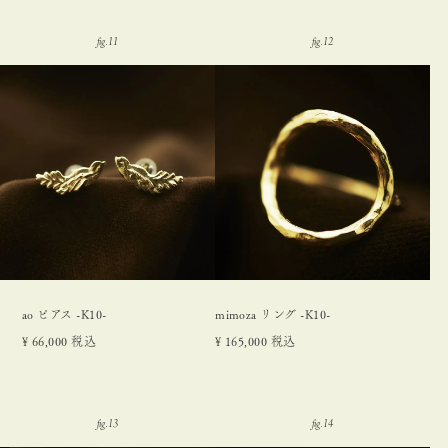
ao ピアス -K10-
mimoza リング -K10-
¥
66,000
税込
¥
165,000
税込