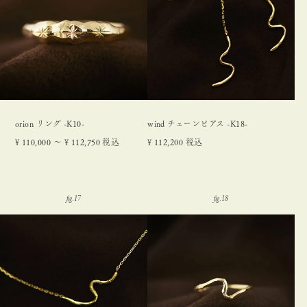
orion リング -K10-
wind チェーンピアス -K18-
¥
110,000
〜
¥
112,750
税込
¥
112,200
税込