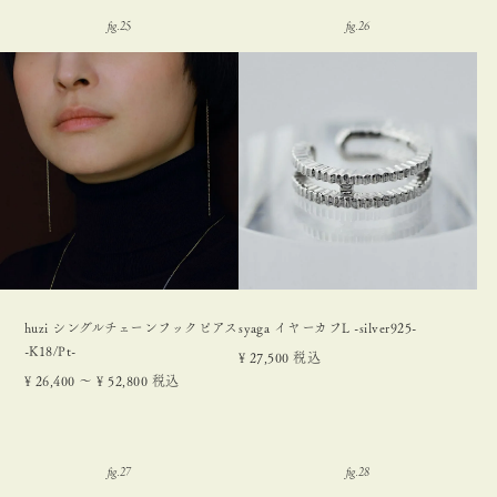
huzi シングルチェーンフックピアス
syaga イヤーカフL -silver925-
-K18/Pt-
¥
27,500
税込
¥
26,400
〜
¥
52,800
税込