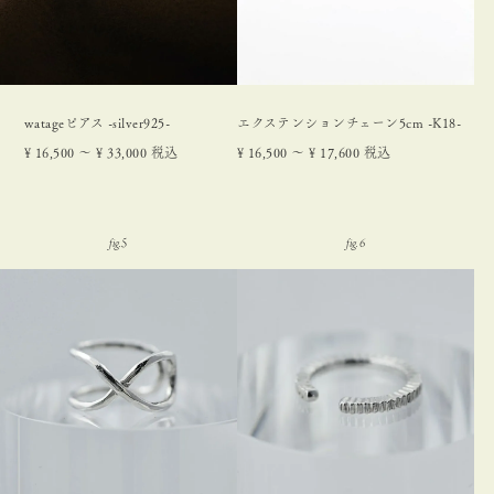
watageピアス -silver925-
エクステンションチェーン5cm -K18-
¥
16,500
〜
¥
33,000
税込
¥
16,500
〜
¥
17,600
税込