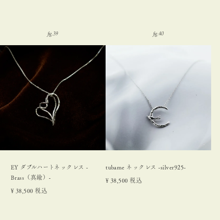
EY ダブルハートネックレス -
tubame ネックレス -silver925-
Brass（真鍮）-
¥
38,500
税込
¥
38,500
税込