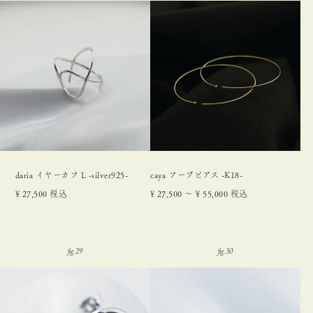
daria イヤーカフ L -silver925-
caya フープピアス -K18-
¥
27,500
税込
¥
27,500
〜
¥
55,000
税込