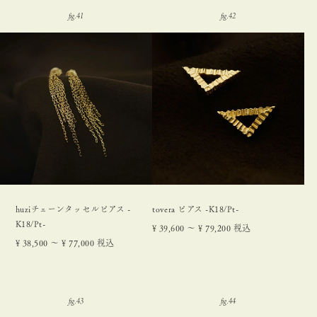
huziチェーンタッセルピアス -
tovera ピアス -K18/Pt-
K18/Pt-
¥
39,600
〜
¥
79,200
税込
¥
38,500
〜
¥
77,000
税込