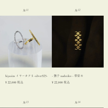
hiyasins イヤーカフ S -silver925-
- 撫子 nadesiko - 帯留め
¥
22,000
税込
¥
22,000
税込