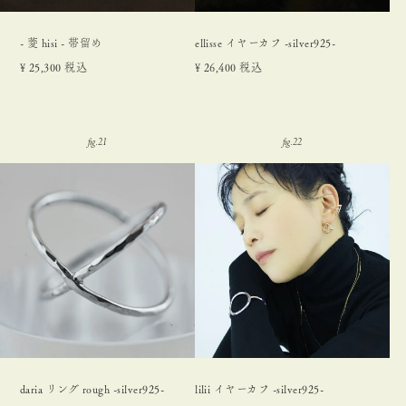
- 菱 hisi - 帯留め
ellisse イヤーカフ -silver925-
¥
25,300
税込
¥
26,400
税込
daria リング rough -silver925-
lilii イヤーカフ -silver925-