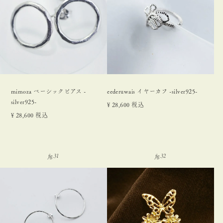
mimoza ベーシックピアス -
eederuwais イヤーカフ -silver925-
silver925-
¥
28,600
税込
¥
28,600
税込