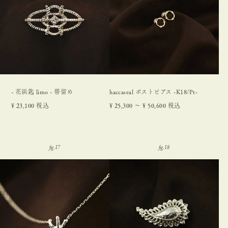
- 花浜匙 limo - 帯留め
haccaseal ポストピアス -K18/Pt-
¥
23,100
税込
¥
25,300
〜
¥
50,600
税込