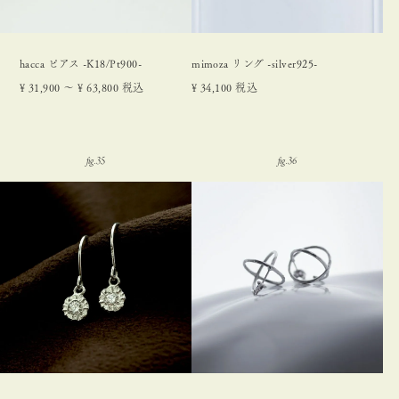
hacca ピアス -K18/Pt900-
mimoza リング -silver925-
¥
31,900
〜
¥
63,800
税込
¥
34,100
税込