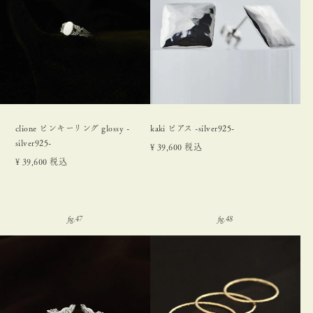
clione ピンキーリング glossy -
kaki ピアス -silver925-
silver925-
¥
39,600
税込
¥
39,600
税込