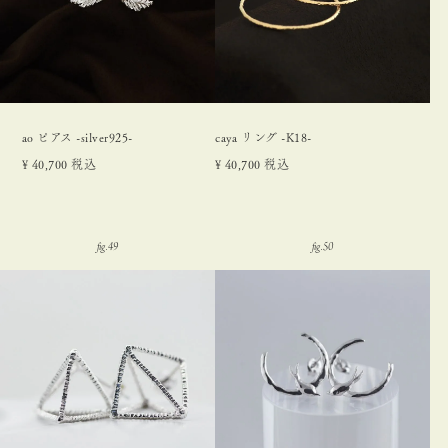
ao ピアス -silver925-
caya リング -K18-
¥
40,700
税込
¥
40,700
税込