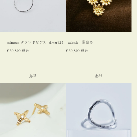
mimoza グランドピアス -silver925-
- adonis - 帯留め
¥
30,800
税込
¥
30,800
税込