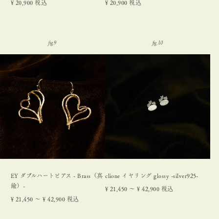
¥
20,900
税込
¥
20,900
税込
EY ダブルハートピアス - Brass（真
clione イヤリング glossy -silver925-
鍮）-
¥
21,450
〜
¥
42,900
税込
¥
21,450
〜
¥
42,900
税込