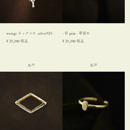
watage ネックレス -silver925-
- 松 pain - 帯留め
¥
25,300
税込
¥
25,300
税込