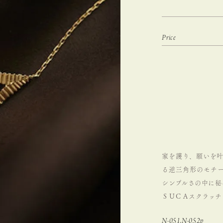
家を護り、願いを叶え
る逆三角形のモチー
シンプルさの中に秘
ＳＵＣＡスクラッチ
N-051,N-052p