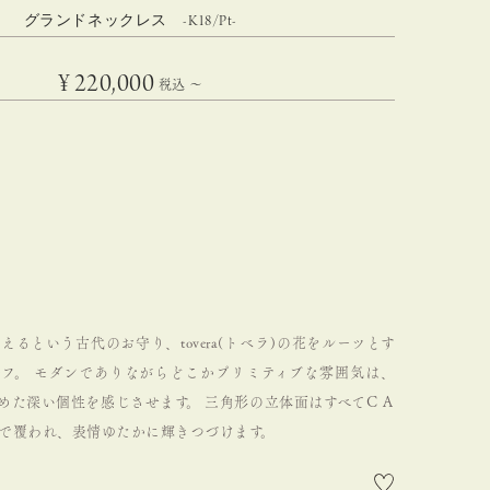
グランドネックレス -K18/Pt-
¥
220,000
税込
〜
るという古代のお守り、tovera(トベラ)の花をルーツとす
フ。
モダンでありながらどこかプリミティブな雰囲気は、
めた深い個性を感じさせます。
三角形の立体面はすべてＣＡ
で覆われ、表情ゆたかに輝きつづけます。