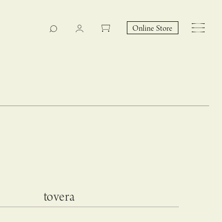
Online Store
CASUCA na Hicari
Event
tovera
 – hacca リン
CASUCAと満島ひかりの
EY Collection 誕生のお知らせ 山際恵美子さん × CAS
コラボレーションブランド
UCA