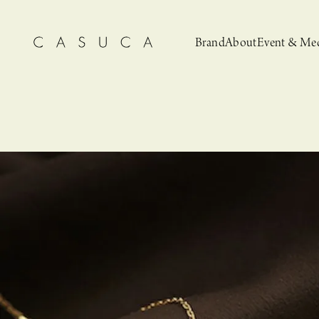
Brand
About
Event & Me
CASUCA
News
CASUCA 
Event, N
安野ともこによる
猫とCASUCA 開催のお知らせ
CASUCA だけの
CASUCA -Summer
オリジナルアクセサリーブランド
ブライダルア