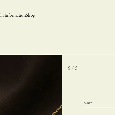
dia
Information
Shop
5 / 5
bridal
ews
CASUCA et mo
Event, News
 Campaign-
CASUCAと持田香織の
CASUCA HISTORIA 2nd anniversary jewelry
クセサリーブランド
コラボレーションブランド
グ –