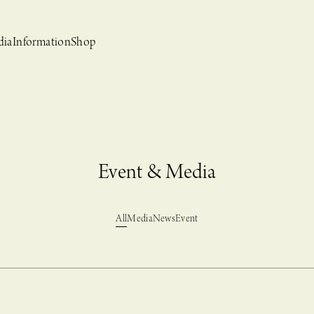
dia
Information
Shop
Event & Media
All
Media
News
Event
bridal
ews
CASUCA et mo
Event, News
 Campaign-
CASUCAと持田香織の
CASUCA HISTORIA 2nd anniversary jewelry
クセサリーブランド
コラボレーションブランド
グ –