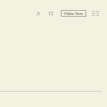
Online Store
CASUCA na Hicari
Event
 – hacca リン
CASUCAと満島ひかりの
EY Collection 誕生のお知らせ 山際恵美子さん × CAS
コラボレーションブランド
UCA