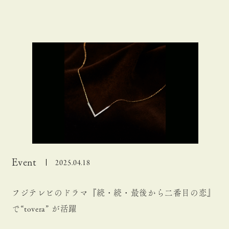
Event
2025.04.18
フジテレビのドラマ『続・続・最後から二番目の恋』
で“tovera” が活躍