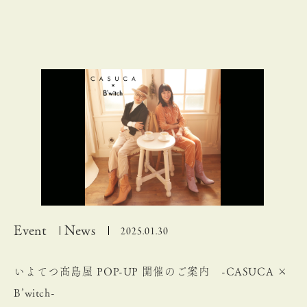
Event
News
2025.01.30
いよてつ髙島屋 POP-UP 開催のご案内 -CASUCA ×
B’witch-