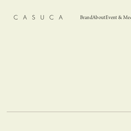
Brand
About
Event & Me
CASUCA
News
CASUCA 
Event, N
安野ともこによる
猫とCASUCA 開催のお知らせ
CASUCA だけの
CASUCA -Summer
オリジナルアクセサリーブランド
ブライダルア