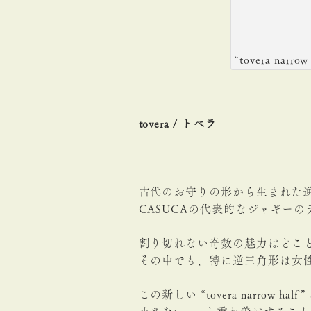
“tovera narro
tovera / トベラ
古代のお守りの形から生まれた
CASUCAの代表的なジャギー
割り切れない奇数の魅力はどこ
その中でも、特に逆三角形は女
この新しい “tovera narr