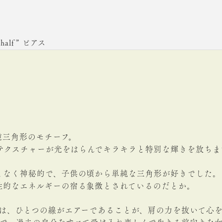
w half” ピアス
逆三角形のモチーフ。
のテクスチャーが光をはらんでキラキラと特別な輝きを放ちま
となく神秘的で、子供の頃から単純な三角形が好きでした。
性的なエネルギーの宿る象徴とされているのだとか。
ow half” は、ひとつの線がエアーであることが、肩の力を抜