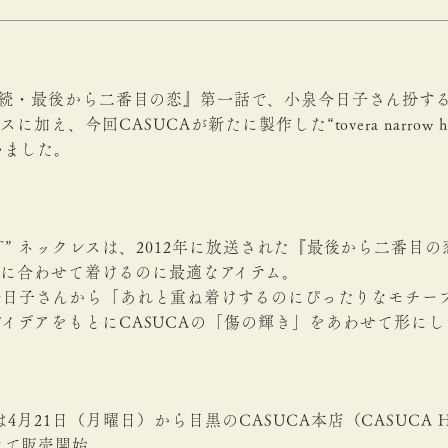
・続・最後から二番目の恋』第一話で、小泉今日子さん扮す
 ネックレスに加え、今回CASUCAが新たに製作した“tovera narrow 
さいました。
rrow half” ネックレスは、2012年に放送された『最後から
e” ネックレスに合わせて着けるのに最適なアイテム。
今日子さんから「あれと重ね着けするのにぴったりなモチー
イデアをもとにCASUCAの「傷の輝き」をあわせて形にし
 ネックレスは4月21日（月曜日）から目黒のCASUCA本店（CASUCA
にて販売開始。