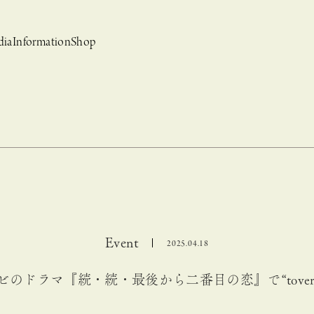
dia
Information
Shop
Event
2025.04.18
bridal
ews
CASUCA et mo
Event, News
ビのドラマ『続・続・最後から二番目の恋』で“tovera
 Campaign-
CASUCAと持田香織の
CASUCA HISTORIA 2nd anniversary jewelry
クセサリーブランド
コラボレーションブランド
グ –