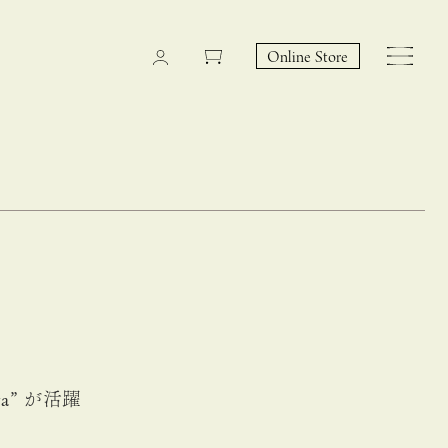
Online Store
CASUCA na Hicari
Event
” が活躍
 – hacca リン
CASUCAと満島ひかりの
EY Collection 誕生のお知らせ 山際恵美子さん × CAS
コラボレーションブランド
UCA