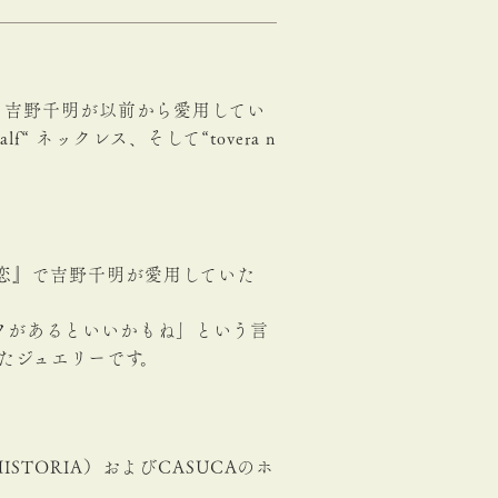
る吉野千明が以前から愛用してい
half“ ネックレス、そして“tovera n
二番目の恋』で吉野千明が愛用していた
フがあるといいかもね」という言
たジュエリーです。
 HISTORIA）およびCASUCAのホ