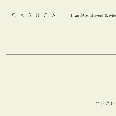
Brand
About
Event & Me
CASUCA
News
CASUCA 
Event, N
フジテレ
安野ともこによる
猫とCASUCA 開催のお知らせ
CASUCA だけの
CASUCA -Summer
オリジナルアクセサリーブランド
ブライダルア