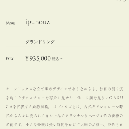
ipunouz
グランドリング
¥
935,000
税込
〜
オーソドックスな立て爪のデザインでありながらも、独自の削り痕
を施したテクスチャーを存分に見せた、他には類を見ないC A S U
C Aを代表する婚約指輪。
イプノウズとは、古代ギリシャローマ時
代から人々に愛されてきた上品でクラシカルなベージュ色の薔薇の
名前です。
小さな薔薇は長い時間をかけて大輪の品種へ、花色もピ