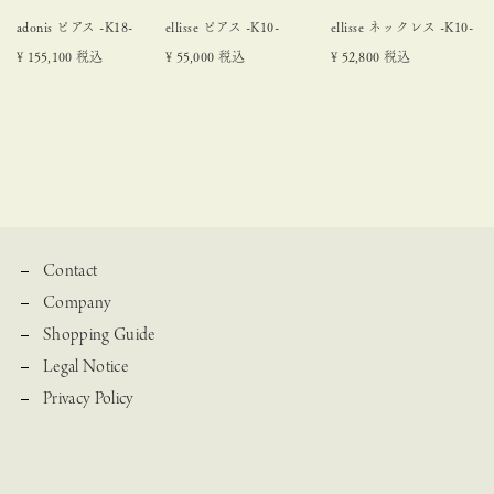
adonis ピアス -K18-
ellisse ピアス -K10-
ellisse ネックレス -K10-
¥
155,100
税込
¥
55,000
税込
¥
52,800
税込
Contact
Company
Shopping Guide
Legal Notice
Privacy Policy