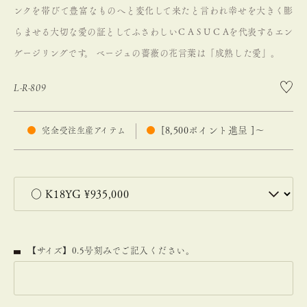
ンクを帯びて豊富なものへと変化して来たと言われ幸せを大きく膨
らませる大切な愛の証としてふさわしいC A S U C Aを代表するエン
ゲージリングです。
ベージュの薔薇の花言葉は「成熟した愛」。
L-R-809
[
8,500
ポイント進呈 ]
〜
完全受注生産アイテム
【サイズ】0.5号刻みでご記入ください。