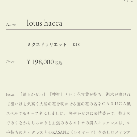
lotus hacca
ミクスドラリエット -K18-
¥
198,000
税込
lotus、「清らかな心」「神聖」という花言葉を持ち、泥水が濃けれ
ば濃いほど気高く大輪の花を咲かせる蓮の花の名をＣＡＳＵＣＡ風
スペルでモチーフ名にしました。
密やかなのに表情豊かで、控えめ
でありながらしっかりと主張のあるオトナの美人ネックレスは、お
手持ちのネックレスとのKASANE（レイヤード）を楽しむメインア