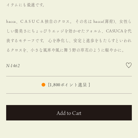
イテムにも最適です。
hacca、C A S U C A 独自のクロス。
その名は hacca(薄荷)、女性ら
しい優美さにちょっぴりエッジを効かせたフォルム、CASUCAを代
表するモチーフです。
心を浄化し、安定と進歩をもたらすといわれ
るクロスを、小さな風車や風に舞う野の草花のように軽やかに。
N-1462
[
1,800
ポイント進呈 ]
カートに入れる