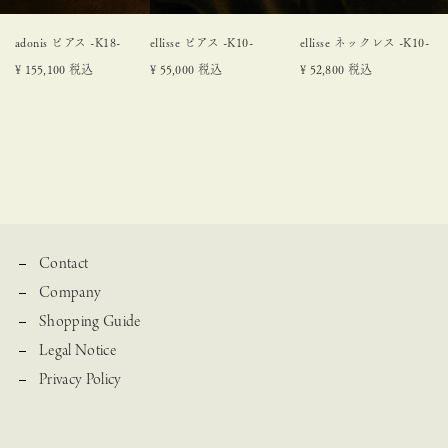
adonis ピアス -K18-
ellisse ピアス -K10-
ellisse ネックレス -K10-
¥
155,100
税込
¥
55,000
税込
¥
52,800
税込
Contact
Company
Shopping Guide
Legal Notice
Privacy Policy