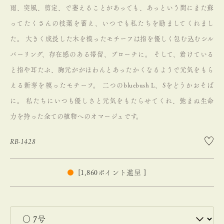
雨、突風、剪定、で萎えることがあっても、あっという間にまた蘇
ってたくさんの枝葉を蓄え、いつでも私たちを励ましてくれまし
た。
大きく成長した木を模ったモチーフは指を優しく包む込むシル
バーリング、存在感のある帯留、ブローチに。
そして、着けている
と指や耳たぶ、胸元ががほわんとあったかくなるようで元気をもら
える新芽を模ったモチーフ。
二つのbluebush L、Sをどうかおそば
に。
私たちにいつも優しさと元気をもたらせてくれ、弛まぬ生命
力を持った全ての植物へのオマージュです。
RB-1428
[
1,860
ポイント進呈 ]