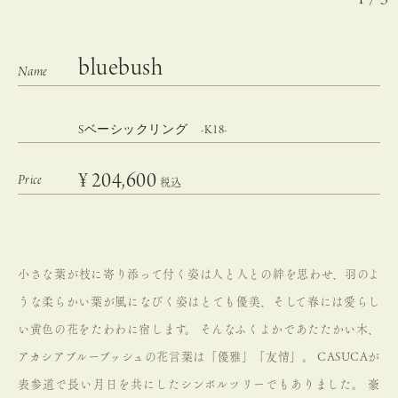
bluebush
Sベーシックリング -K18-
¥
204,600
税込
小さな葉が枝に寄り添って付く姿は人と人との絆を思わせ、羽のよ
うな柔らかい葉が風になびく姿はとても優美、そして春には愛らし
い黄色の花をたわわに宿します。
そんなふくよかであたたかい木、
アカシアブルーブッシュの花言葉は「優雅」「友情」。
CASUCAが
表参道で長い月日を共にしたシンボルツリーでもありました。
豪