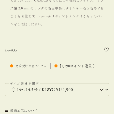
あえて施した、CASUCAならではの有機的なデザイン。 リン
グ幅 2.0 mm のリングの表面中央にダイヤを一石お留めする
ことも可能です。 arumeria 1ポイントリングは
こちらのペー
ジ
をご確認ください。
L-R-835
[
1,290
ポイント進呈 ]
〜
完全受注生産アイテム
サイズ
素材
表面加工について