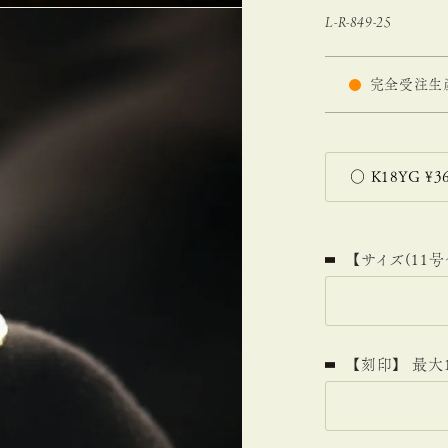
L-R-849-25
完全受注生
【サイズ(11号
【刻印】 最大