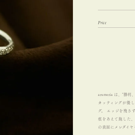
arumeria は、
カッティングが優
グ。
エッジを残さず
痕をあえて施した、
の表面にメレダイヤ