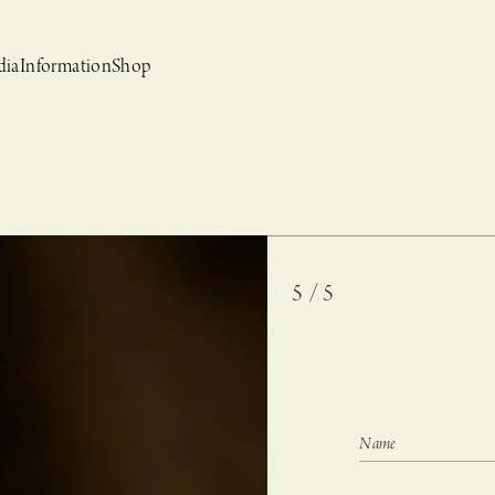
dia
Information
Shop
5 / 5
bridal
ews
CASUCA et mo
Event, News
 Campaign-
CASUCAと持田香織の
CASUCA HISTORIA 2nd anniversary jewelry
クセサリーブランド
コラボレーションブランド
グ –