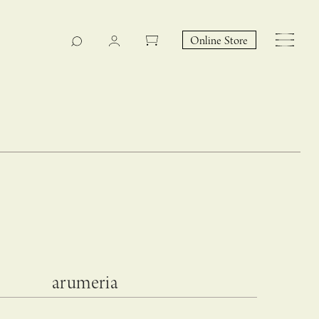
Online Store
CASUCA na Hicari
Event
arumeria
 – hacca リン
CASUCAと満島ひかりの
EY Collection 誕生のお知らせ 山際恵美子さん × CAS
コラボレーションブランド
UCA