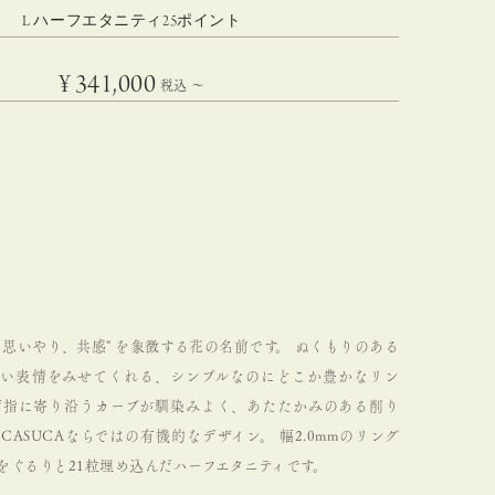
L ハーフエタニティ25ポイント
¥
341,000
税込
〜
"勝利、思いやり、共感" を象徴する花の名前です。
ぬくもりのある
しい表情をみせてくれる、シンプルなのにどこか豊かなリン
指に寄り沿うカーブが馴染みよく、あたたかみのある削り
CASUCAならではの有機的なデザイン。
幅2.0mmのリング
をぐるりと21粒埋め込んだハーフエタニティです。