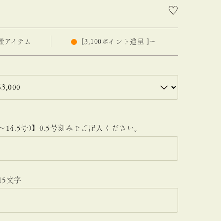
産アイテム
[
3,100
ポイント進呈 ]
〜
〜14.5号)】0.5号刻みでご記入ください。
15文字