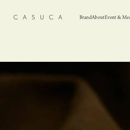
Brand
About
Event & Me
CASUCA
News
CASUCA 
Event, N
安野ともこによる
猫とCASUCA 開催のお知らせ
CASUCA だけの
CASUCA -Summer
オリジナルアクセサリーブランド
ブライダルア