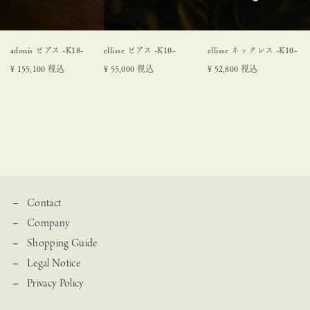
adonis ピアス -K18-
ellisse ピアス -K10-
ellisse ネックレス -K10-
¥
155,100
税込
¥
55,000
税込
¥
52,800
税込
Contact
Company
Shopping Guide
Legal Notice
Privacy Policy