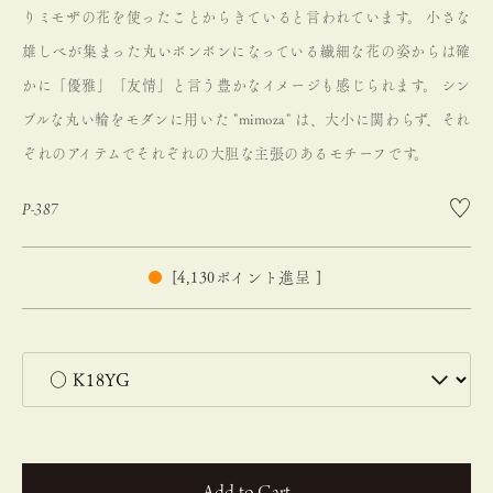
りミモザの花を使ったことからきていると言われています。
小さな
雄しべが集まった丸いボンボンになっている繊細な花の姿からは確
かに「優雅」「友情」と言う豊かなイメージも感じられます。
シン
プルな丸い輪をモダンに用いた "mimoza" は、大小に関わらず、それ
ぞれのアイテムでそれぞれの大胆な主張のあるモチーフです。
P-387
[
4,130
ポイント進呈 ]