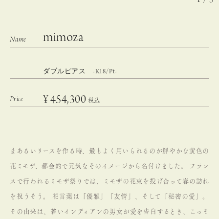
mimoza
ダブルピアス -K18/Pt-
¥
454,300
税込
まあるいリースを作る時、最もよく用いられるのが鮮やかな黄色の
花ミモザ、都会的で元気なそのイメージから名付けました。
フラン
スで行われるミモザ祭りでは、ミモザの花束を投げ合って春の訪れ
を祝うそう。
花言葉は「優雅」「友情」、そして「秘密の愛」。
その由来は、若いインディアンの男女が愛を告白するとき、こっそ