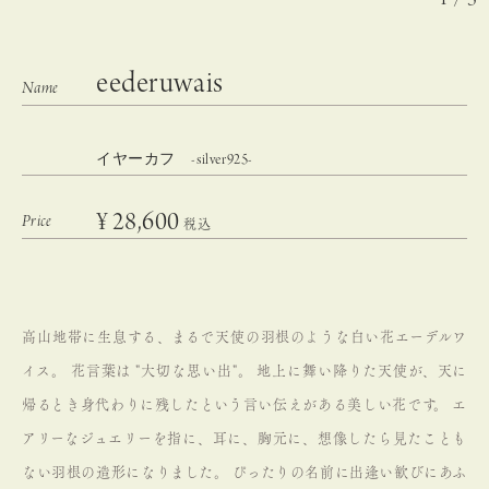
eederuwais
イヤーカフ -silver925-
¥
28,600
税込
高山地帯に生息する、まるで天使の羽根のような白い花エーデルワ
イス。
花言葉は "大切な思い出"。
地上に舞い降りた天使が、天に
帰るとき身代わりに残したという言い伝えがある美しい花です。
エ
アリーなジュエリーを指に、耳に、胸元に、想像したら見たことも
ない羽根の造形になりました。
ぴったりの名前に出逢い歓びにあふ