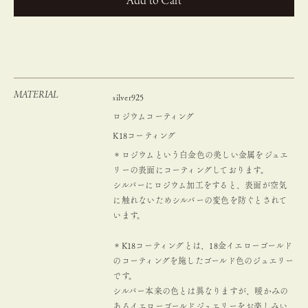
カートに入れる
MATERIAL
silver925
ロジウムコーティング
K18コーティング
＊ロジウムという白金色の美しい金属をジュエ
リーの表面にコーティングしております。
シルバーにロジウム加工をすると、表面が空気
に触れないためシルバーの変色を防ぐとされて
います。
＊K18コーティングとは、18金イエローゴールド
のコーティングを施したゴールド色のジュエリー
です。
シルバー本来の色とは異なりますが、暖かみの
あるイエローゴールドジュエリーをお楽しみい