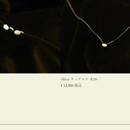
ellisse ネックレス -K10-
¥
52,800
税込