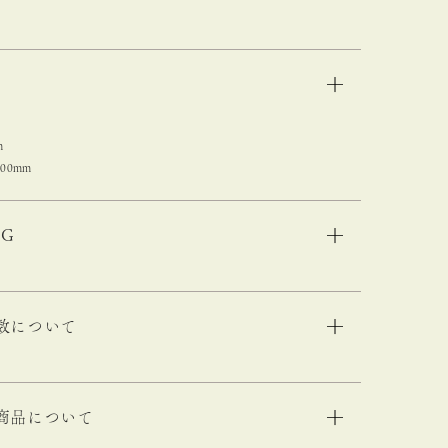
m
400mm
NG
数について
商品について