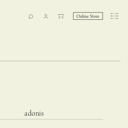
Online Store
CASUCA na Hicari
Event
adonis
 – hacca リン
CASUCAと満島ひかりの
EY Collection 誕生のお知らせ 山際恵美子さん × CAS
コラボレーションブランド
UCA