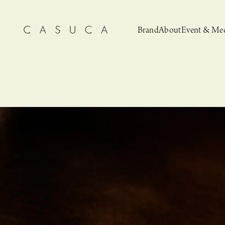
Brand
About
Event & Me
CASUCA
News
CASUCA 
Event, N
安野ともこによる
猫とCASUCA 開催のお知らせ
CASUCA だけの
CASUCA -Summer
オリジナルアクセサリーブランド
ブライダルア