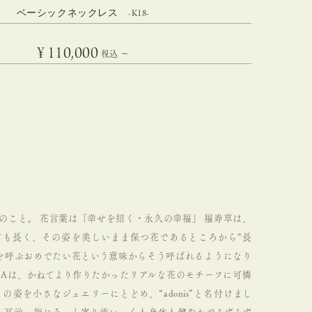
ベーシックネックレス -K18-
¥
110,000
税込
〜
のこと。
花言葉は「幸せを招く・永久の幸福」
福寿草は、
ても長く、その姿を美しいまま保つ花であるところから“長
”を呼ぶおめでたい花という意味からそう呼ばれるようになり
 U C Aは、かねてより作りたかったリアルな花のモチーフに可憐
の姿を小さなジュエリーにとどめ、“adonis”と名付けまし