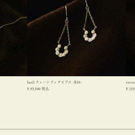
bazil チェーンフックピアス -K10-
tove
¥
93,500
税込
¥
159