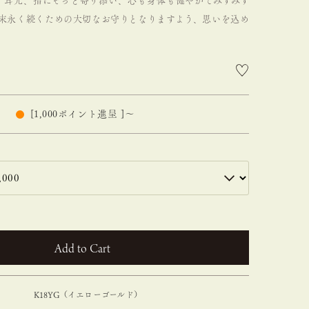
、耳元、指にそっと寄り添い、心も身体も健やかでみずみず
末永く続くための大切なお守りとなりますよう、思いを込め
[
1,000
ポイント進呈 ]
〜
カートに入れる
K18YG（イエローゴールド）