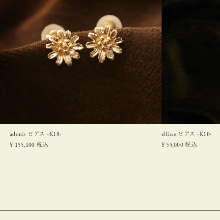
adonis ピアス -K18-
ellisse ピアス -K10-
¥
155,100
税込
¥
55,000
税込