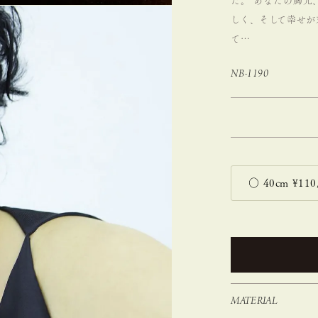
た。
あなたの胸元
しく、そして幸せが
て…
NB-1190
MATERIAL