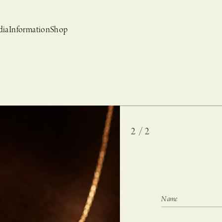
dia
Information
Shop
2 / 2
bridal
ews
CASUCA et mo
Event, News
 Campaign-
CASUCAと持田香織の
CASUCA HISTORIA 2nd anniversary jewelry
クセサリーブランド
コラボレーションブランド
グ –