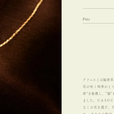
アドニスとは福寿草
花の咲く時季がと
寿”を象徴し、”福
ました。
C A S
なこの花を選び、そ