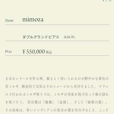
mimoza
ダブルグランドピアス -K18/Pt-
¥
550,000
税込
まあるいリースを作る時、最もよく用いられるのが鮮やかな黄色の
花ミモザ、都会的で元気なそのイメージから名付けました。
フラン
スで行われるミモザ祭りでは、ミモザの花束を投げ合って春の訪れ
を祝うそう。
花言葉は「優雅」「友情」、そして「秘密の愛」。
その由来は、若いインディアンの男女が愛を告白するとき、こっそ