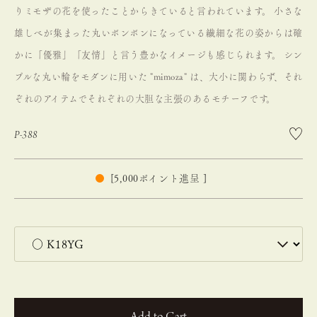
りミモザの花を使ったことからきていると言われています。
小さな
雄しべが集まった丸いボンボンになっている繊細な花の姿からは確
かに「優雅」「友情」と言う豊かなイメージも感じられます。
シン
プルな丸い輪をモダンに用いた "mimoza" は、大小に関わらず、それ
ぞれのアイテムでそれぞれの大胆な主張のあるモチーフです。
P-388
[
5,000
ポイント進呈 ]