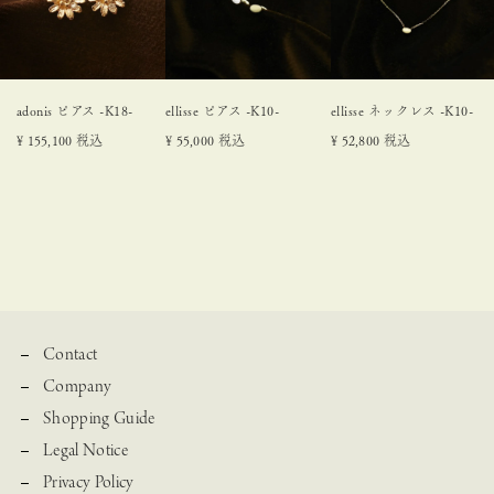
adonis ピアス -K18-
ellisse ピアス -K10-
ellisse ネックレス -K10-
¥
155,100
税込
¥
55,000
税込
¥
52,800
税込
Contact
Company
Shopping Guide
Legal Notice
Privacy Policy