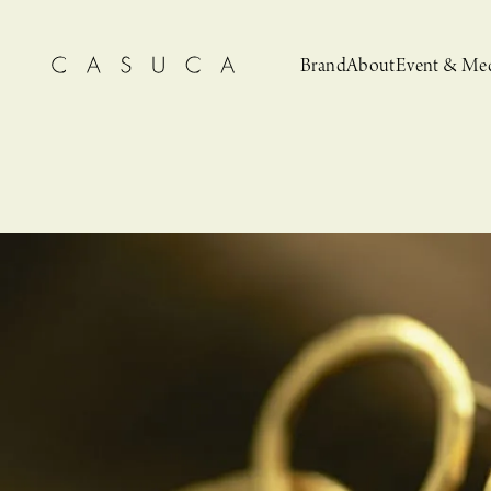
Brand
About
Event & Me
CASUCA
News
CASUCA 
Event, N
安野ともこによる
猫とCASUCA 開催のお知らせ
CASUCA だけの
CASUCA -Summer
オリジナルアクセサリーブランド
ブライダルア