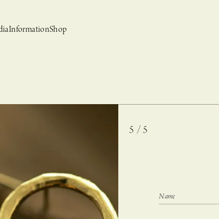
dia
Information
Shop
5 / 5
bridal
ews
CASUCA et mo
Event, News
 Campaign-
CASUCAと持田香織の
CASUCA HISTORIA 2nd anniversary jewelry
クセサリーブランド
コラボレーションブランド
グ –