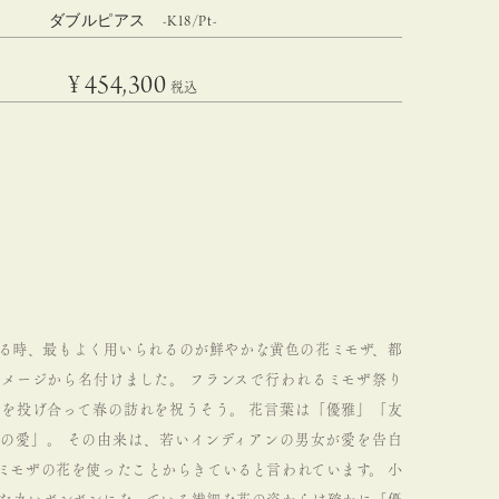
ダブルピアス -K18/Pt-
¥
454,300
税込
る時、最もよく用いられるのが鮮やかな黄色の花ミモザ、都
イメージから名付けました。
フランスで行われるミモザ祭り
束を投げ合って春の訪れを祝うそう。
花言葉は「優雅」「友
密の愛」。
その由来は、若いインディアンの男女が愛を告白
ミモザの花を使ったことからきていると言われています。
小