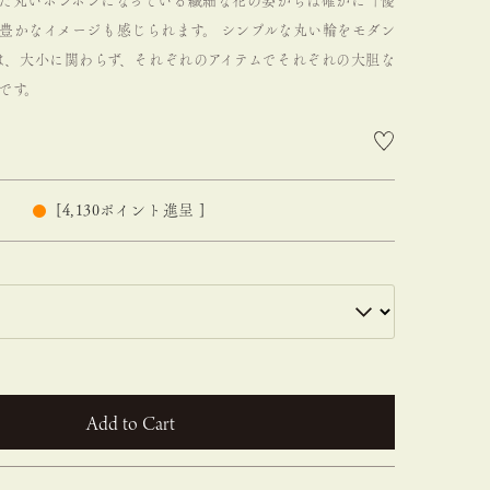
た丸いボンボンになっている繊細な花の姿からは確かに「優
豊かなイメージも感じられます。
シンプルな丸い輪をモダン
za" は、大小に関わらず、それぞれのアイテムでそれぞれの大胆な
です。
[
4,130
ポイント進呈 ]
カートに入れる