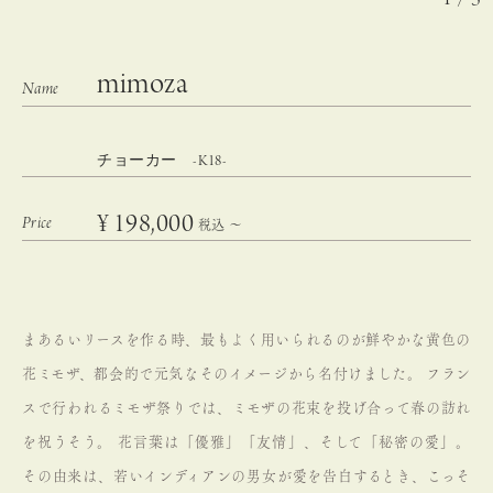
mimoza
チョーカー -K18-
¥
198,000
税込
〜
まあるいリースを作る時、最もよく用いられるのが鮮やかな黄色の
花ミモザ、都会的で元気なそのイメージから名付けました。
フラン
スで行われるミモザ祭りでは、ミモザの花束を投げ合って春の訪れ
を祝うそう。
花言葉は「優雅」「友情」、そして「秘密の愛」。
その由来は、若いインディアンの男女が愛を告白するとき、こっそ