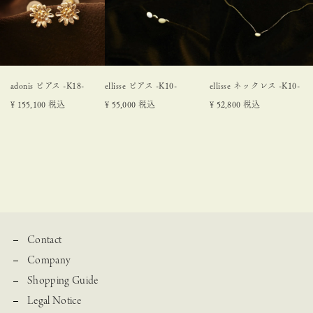
adonis ピアス -K18-
ellisse ピアス -K10-
ellisse ネックレス -K10-
¥
155,100
税込
¥
55,000
税込
¥
52,800
税込
Contact
Company
Shopping Guide
Legal Notice