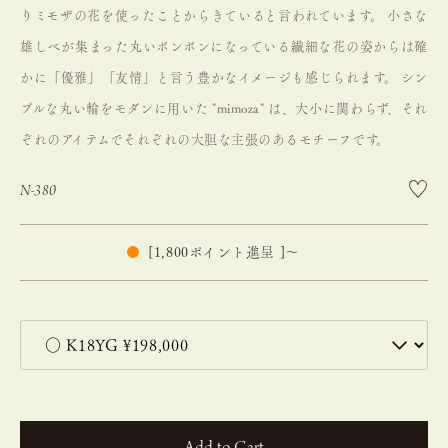
りミモザの花を使ったことからきていると言われています。
小さな
雄しべが集まった丸いボンボンになっている繊細な花の姿からは確
かに「優雅」「友情」と言う豊かなイメージも感じられます。
シン
プルな丸い輪をモダンに用いた "mimoza" は、大小に関わらず、それ
ぞれのアイテムでそれぞれの大胆な主張のあるモチーフです。
N-380
[
1,800
ポイント進呈 ]
〜