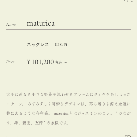
maturica
ネックレス -K18/Pt-
¥
101,200
税込
〜
大小に連なる小さな野花を思わせるフレームにダイヤをあしらった
モチーフ。
みずみずしく可憐なデザインは、落ち着きも備え永遠に
共にあるような存在感。
maturicaとはジャスミンのこと。
" つなが
り、絆、親愛、友情 " の象徴です。