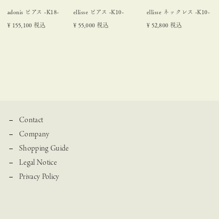
adonis ピアス -K18-
ellisse ピアス -K10-
ellisse ネックレス -K10-
¥
155,100
税込
¥
55,000
税込
¥
52,800
税込
Contact
Company
Shopping Guide
Legal Notice
Privacy Policy