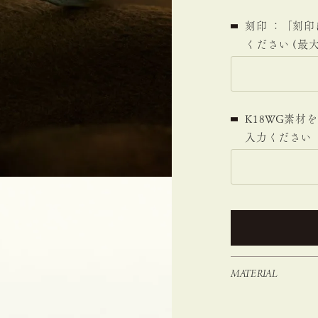
刻印 ：「刻
ください (最大
K18WG素
入力ください
MATERIAL