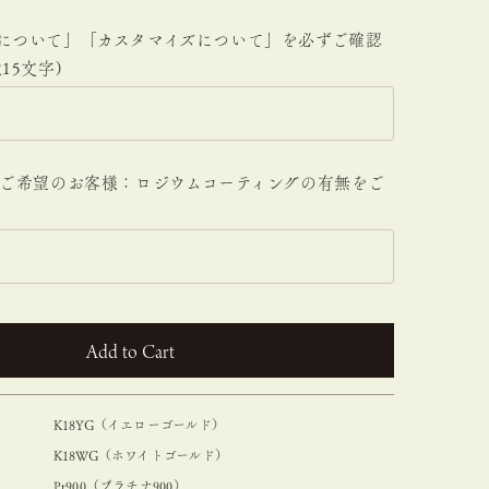
印について」「カスタマイズについて」を必ずご確認
15文字)
材をご希望のお客様：ロジウムコーティングの有無をご
カートに入れる
K18YG（イエローゴールド）
K18WG（ホワイトゴールド）
Pt900（プラチナ900）