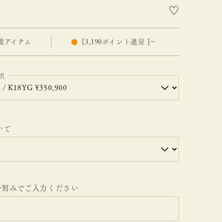
産アイテム
[
3,190
ポイント進呈 ]
〜
いて
.5号刻みでご入力ください