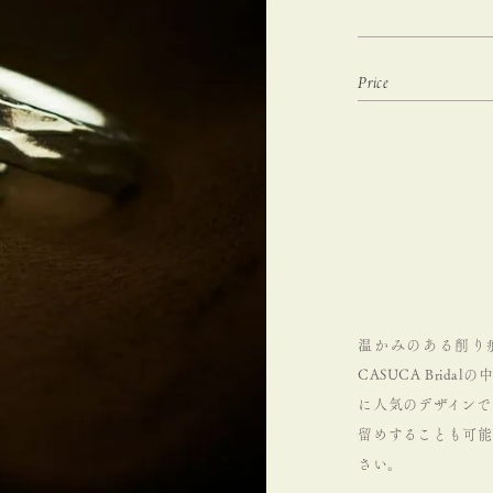
温かみのある削り痕
CASUCA Bri
に人気のデザインで
留めすることも可能
さい。