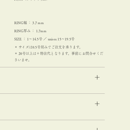
RING幅 ： 3.7 mm
RING厚み ： 1.7mm
SIZE ： 1～14.5号 ／ unisex 15～19.5号
＊ サイズは0.5号刻みでご注文を承ります。
＊ 20号以上は＋特注代となります。事前にお問合せくだ
さいませ。