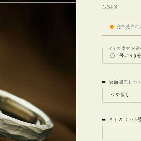
L-R-860
完全受注生
サイズ
素材
表面加工につ
サイズ ： 0