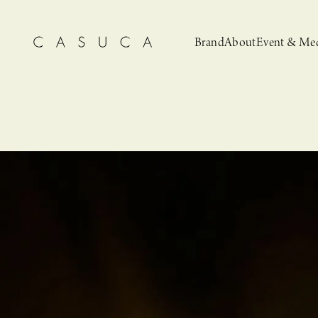
Brand
About
Event & Me
CASUCA
News
CASUCA 
Event, N
安野ともこによる
猫とCASUCA 開催のお知らせ
CASUCA だけの
CASUCA -Summer
オリジナルアクセサリーブランド
ブライダルア