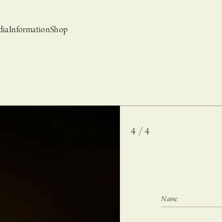
dia
Information
Shop
4 / 4
bridal
ews
CASUCA et mo
Event, News
 Campaign-
CASUCAと持田香織の
CASUCA HISTORIA 2nd anniversary jewelry
クセサリーブランド
コラボレーションブランド
グ –