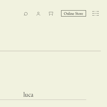
Online Store
CASUCA na Hicari
Event
luca
 – hacca リン
CASUCAと満島ひかりの
EY Collection 誕生のお知らせ 山際恵美子さん × CAS
コラボレーションブランド
UCA