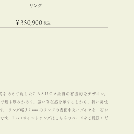
リング
¥
350,900
税込
〜
をあえて施したC A S U C A独自の有機的なデザイン。
dalの中で最も厚みがあり、強い存在感を示すことから、特に男性
す。
リング幅 3.7 mm のリングの表面中央にダイヤを一石お
です。
luca 1ポイントリングは
こちらのページ
をご確認くだ