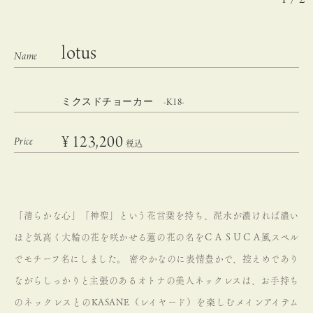
lotus
ミクスドチョーカー -K18-
¥
123,200
税込
「清らかな心」「神聖」という花言葉を持ち、泥水が濃ければ濃い
ほど気高く大輪の花を咲かせる蓮の花の名をＣＡＳＵＣＡ風スペル
でモチーフ名にしました。
密やかなのに表情豊かで、控えめであり
ながらしっかりと主張のあるオトナの美人ネックレスは、お手持ち
のネックレスとのKASANE（レイヤード）を楽しむメインアイテム