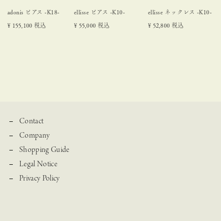
adonis ピアス -K18-
ellisse ピアス -K10-
ellisse ネックレス -K10-
¥
155,100
税込
¥
55,000
税込
¥
52,800
税込
Contact
Company
Shopping Guide
Legal Notice
Privacy Policy