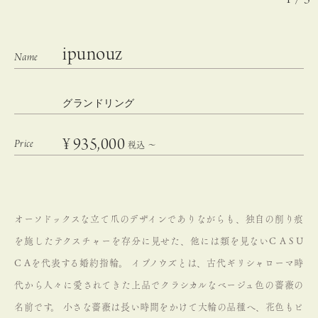
ipunouz
グランドリング
¥
935,000
税込
〜
オーソドックスな立て爪のデザインでありながらも、独自の削り痕
を施したテクスチャーを存分に見せた、他には類を見ないC A S U
C Aを代表する婚約指輪。
イプノウズとは、古代ギリシャローマ時
代から人々に愛されてきた上品でクラシカルなベージュ色の薔薇の
名前です。
小さな薔薇は長い時間をかけて大輪の品種へ、花色もピ