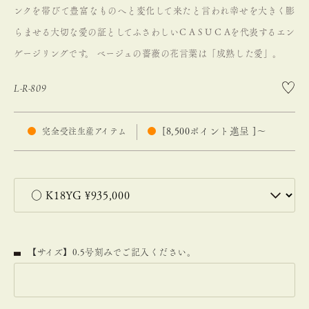
ンクを帯びて豊富なものへと変化して来たと言われ幸せを大きく膨
らませる大切な愛の証としてふさわしいC A S U C Aを代表するエン
ゲージリングです。
ベージュの薔薇の花言葉は「成熟した愛」。
L-R-809
[
8,500
ポイント進呈 ]
〜
完全受注生産アイテム
【サイズ】0.5号刻みでご記入ください。