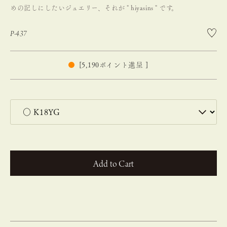
めの記しにしたいジュエリー、それが " hiyasins " です。
P-437
[
5,190
ポイント進呈 ]
カートに入れる