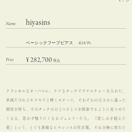
hiyasins
ベーシックフープピアス -K18/Pt-
¥
282,700
税込
クラシカルなオーバルに、ラフなタッチでテクスチャーを入れた、
単純だけれどキラキラと輝くモチーフ。
それぞれの大きさに違った
個性を持ち、そのタッチのひとつひとつを探索するように見つめた
くなる、思わず触りたくなるジュエリーたち。
「悲しみを超えた
愛」という、とても素敵なヒヤシンスの花言葉。
それを胸に刻むた