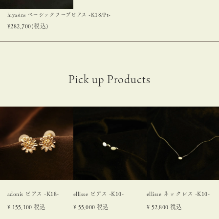
hiyasins ベーシックフープピアス -K18/Pt-
¥
282,700
(税込)
adonis ピアス -K18-
ellisse ピアス -K10-
ellisse ネックレス -K10-
¥
155,100
税込
¥
55,000
税込
¥
52,800
税込